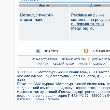
CLASSIFIED
Другое
Другое
Металлургический
Реклама на рынке
маркетплейс
металлов на ресурса
информагентства
MetalTorg.Ru
ВКонтакте
Одноклассни
|
|
МЕТАЛЛОТОРГОВЛЯ
ЧЕРНЫЕ МЕТАЛЛЫ
ЦВЕТНЫЕ МЕТ
|
|
|
|
ЖУРНАЛ
СВЕЖИЙ НОМЕР
АРХИВ
ПОДПИСКА
© 2002-2026 Металлургический бюллетень, ООО "Металлт
Московская обл., г. Долгопрудный, пр-т Пацаева, д. 7, к. 1
0300
Печатное СМИ журнал "Металлургический бюллетень" з
Федеральной службой по надзору в сфере связи, инфор
массовых коммуникаций (Роскомнадзор), регистрационн
решения о регистрации:
серия ПИ № ФС 77 - 85902 от 04
О журнале |
Реклама |
Контакты