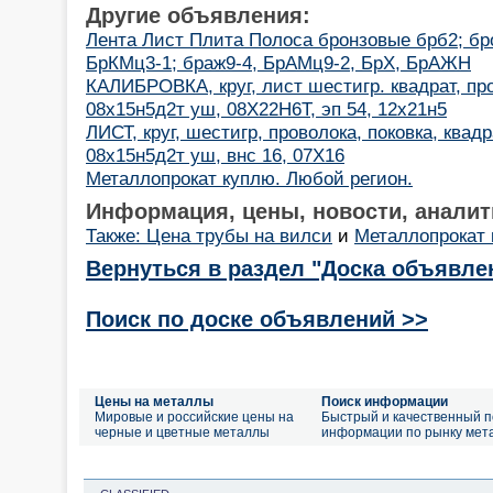
Другие объявления:
Лента Лист Плита Полоса бронзовые брб2; бро
БрКМц3-1; браж9-4, БрАМц9-2, БрХ, БрАЖН
КАЛИБРОВКА, круг, лист шестигр. квадрат, пр
08х15н5д2т уш, 08Х22Н6Т, эп 54, 12х21н5
ЛИСТ, круг, шестигр, проволока, поковка, квад
08х15н5д2т уш, внс 16, 07Х16
Металлопрокат куплю. Любой регион.
Информация, цены, новости, аналит
Также: Цена трубы на вилси
и
Металлопрокат 
Вернуться в раздел "Доска объявле
Поиск по доске объявлений >>
Цены на металлы
Поиск информации
Мировые и российские цены на
Быстрый и качественный п
черные и цветные металлы
информации по рынку мет