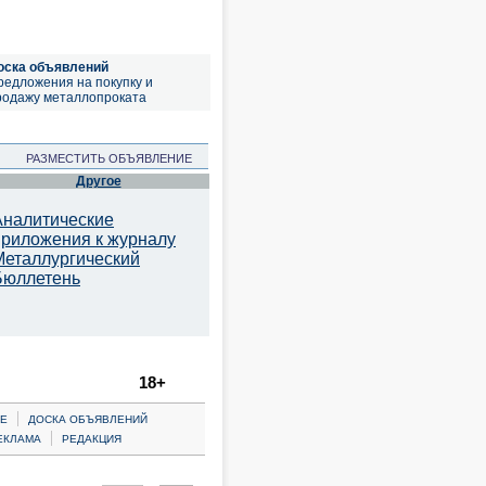
оска объявлений
редложения на покупку и
родажу металлопроката
РАЗМЕСТИТЬ ОБЪЯВЛЕНИЕ
Другое
Аналитические
приложения к журналу
Металлургический
Бюллетень
18+
|
Е
ДОСКА ОБЪЯВЛЕНИЙ
|
ЕКЛАМА
РЕДАКЦИЯ