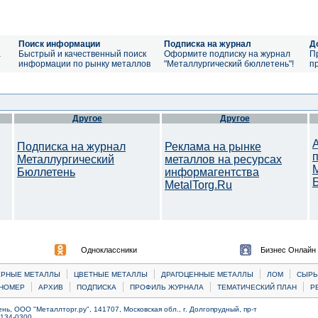
Поиск информации
Подписка на журнал
Д
а
Быстрый и качественный поиск
Оформите подписку на журнал
П
информации по рынку металлов
"Металлургический бюллетень"!
п
Другое
Другое
Подписка на журнал
Реклама на рынке
Металлургический
металлов на ресурсах
Бюллетень
информагентства
MetalTorg.Ru
Одноклассники
Бизнес Онлайн
|
|
|
|
ЕРНЫЕ МЕТАЛЛЫ
ЦВЕТНЫЕ МЕТАЛЛЫ
ДРАГОЦЕННЫЕ МЕТАЛЛЫ
ЛОМ
CЫРЬ
|
|
|
|
|
НОМЕР
АРХИВ
ПОДПИСКА
ПРОФИЛЬ ЖУРНАЛА
ТЕМАТИЧЕСКИЙ ПЛАН
Р
ь, ООО "Металлторг.ру", 141707, Московская обл., г. Долгопрудный, пр-т
) 134-0300