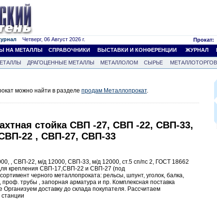
журнал
Четверг, 06 Август 2026 г.
Прокат:
Ы НА МЕТАЛЛЫ
СПРАВОЧНИКИ
ВЫСТАВКИ И КОНФЕРЕНЦИИ
ЖУРНАЛ
ЕТАЛЛЫ
ДРАГОЦЕННЫЕ МЕТАЛЛЫ
МЕТАЛЛОЛОМ
СЫРЬЕ
МЕТАЛЛОТОРГО
окат можно найти в разделе
продам Металлопрокат
.
хтная стойка СВП -27, СВП -22, СВП-33,
СВП-22 , СВП-27, СВП-33
0, , СВП-22, м/д 12000, СВП-33, м/д 12000, ст.5 сп/пс 2, ГОСТ 18662
 для крепления СВП-17,СВП-22 и СВП-27 (под
сортимент черного металлопроката: рельсы, шпунт, уголок, балка,
, проф. трубы , запорная арматура и пр. Комплексная поставка
 Организуем доставку до склада покупателя. Рассчитаем
 станции