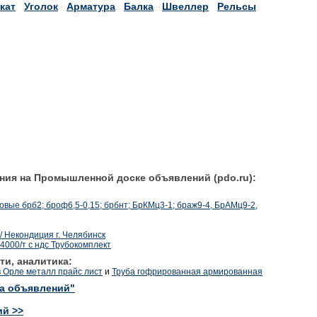
кат
Уголок
Арматура
Балка
Швеллер
Рельсы
ния на Промышленной доске объявлений (pdo.ru):
вые брб2; броф6,5-0,15; брбнт; БрКМц3-1; браж9-4, БрАМц9-2,
/ Некондиция г. Челябинск
4000/т с ндс Трубокомплект
ти, аналитика:
в Орле металл прайс лист
и
Труба гофрированная армированная
ка объявлений"
ий >>