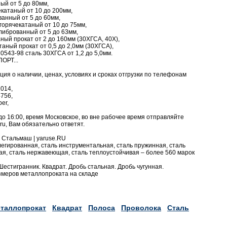
ый от 5 до 80мм,
екатаный от 10 до 200мм,
ванный от 5 до 60мм,
горячекатаный от 10 до 75мм,
либрованный от 5 до 63мм,
ный прокат от 2 до 160мм (30ХГСА, 40Х),
аный прокат от 0,5 до 2,0мм (30ХГСА),
0543-98 сталь 30ХГСА от 1,2 до 5,0мм.
ОРТ...
я о наличии, ценах, условиях и сроках отгрузки по телефонам
1014,
4756,
er,
до 16:00, время Московское, во вне рабочее время отправляйте
ru, Вам обязательно ответят.
 Стальмаш | yaruse.RU
 легированная, сталь инструментальная, сталь пружинная, сталь
ая, сталь нержавеющая, сталь теплоустойчивая – более 560 марок
 Шестигранник. Квадрат. Дробь стальная. Дробь чугунная.
змеров металлопроката на складе
таллопрокат
Квадрат
Полоса
Проволока
Сталь