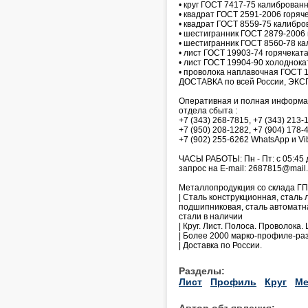
• круг ГОСТ 7417-75 калиброванн
• квадрат ГОСТ 2591-2006 горяч
• квадрат ГОСТ 8559-75 калибро
• шестигранник ГОСТ 2879-2006 
• шестигранник ГОСТ 8560-78 ка
• лист ГОСТ 19903-74 горячеката
• лист ГОСТ 19904-90 холоднокат
• проволока наплавочная ГОСТ 1
ДОСТАВКА по всей России, ЭКСП
Оперативная и полная информаци
отдела сбыта :
+7 (343) 268-7815, +7 (343) 213-
+7 (950) 208-1282, +7 (904) 178-
+7 (902) 255-6262 WhatsApp и Vib
ЧАСЫ РАБОТЫ: Пн - Пт: с 05:45 
запрос на E-mail: 2687815@mail.
Металлопродукция со склада ГП
| Сталь конструкционная, сталь
подшипниковая, сталь автоматн
стали в наличии
| Круг. Лист. Полоса. Проволока.
| Более 2000 марко-профиле-ра
| Доставка по России.
Разделы:
Лист
Профиль
Круг
Ме
Автор объявления: