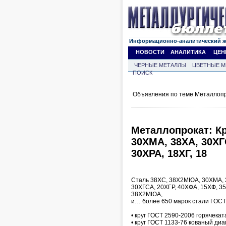
Информационно-аналитический 
НОВОСТИ
АНАЛИТИКА
ЦЕН
ЧЕРНЫЕ МЕТАЛЛЫ
ЦВЕТНЫЕ М
ПОИСК
Объявления по теме Металлопр
Металлопрокат: Кр
30ХМА, 38ХА, 30ХГ
30ХРА, 18ХГ, 18
Сталь 38ХС, 38Х2МЮА, 30ХМА, 38
30ХГСА, 20ХГР, 40ХФА, 15ХФ, 
38Х2МЮА,
и… более 650 марок стали ГОСТ
• круг ГОСТ 2590-2006 горячека
• круг ГОСТ 1133-76 кованый диа