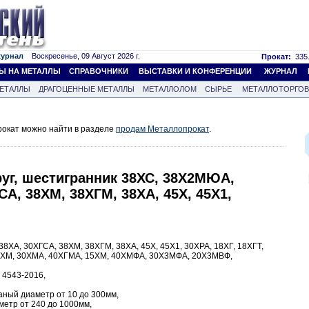
журнал
Воскресенье, 09 Август 2026 г.
Прокат:
335.
Ы НА МЕТАЛЛЫ
СПРАВОЧНИКИ
ВЫСТАВКИ И КОНФЕРЕНЦИИ
ЖУРНАЛ
ЕТАЛЛЫ
ДРАГОЦЕННЫЕ МЕТАЛЛЫ
МЕТАЛЛОЛОМ
СЫРЬЕ
МЕТАЛЛОТОРГО
окат можно найти в разделе
продам Металлопрокат
.
уг, шестигранник 38ХС, 38Х2МЮА,
СА, 38ХМ, 38ХГМ, 38ХА, 45Х, 45Х1,
ХА, 30ХГСА, 38ХМ, 38ХГМ, 38ХА, 45Х, 45Х1, 30ХРА, 18ХГ, 18ХГТ,
35ХМ, 30ХМА, 40ХГМА, 15ХМ, 40ХМФА, 30Х3МФА, 20Х3МВФ,
 4543-2016,
таный диаметр от 10 до 300мм,
метр от 240 до 1000мм,