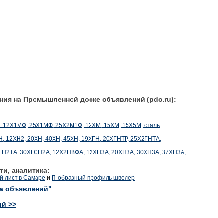
ния на Промышленной доске объявлений (pdo.ru):
рат 12Х1МФ, 25Х1МФ, 25Х2М1Ф, 12ХМ, 15ХМ, 15Х5М, сталь
ХН, 12ХН2, 20ХН, 40ХН, 45ХН, 19ХГН, 20ХГНТР, 25Х2ГНТА,
5ХГН2ТА, 30ХГСН2А, 12Х2НВФА, 12ХН3А, 20ХН3А, 30ХН3А, 37ХН3А,
ти, аналитика:
й лист в Самаре
и
П-образный профиль швелер
ка объявлений"
ий >>