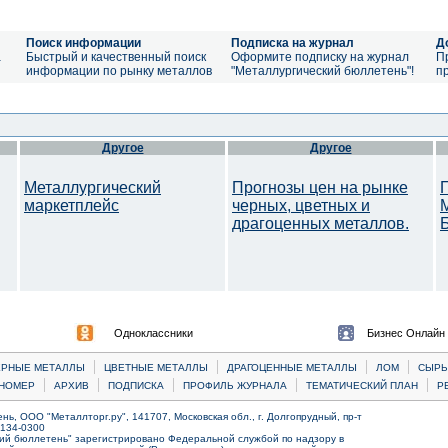
Поиск информации
Подписка на журнал
Д
а
Быстрый и качественный поиск
Оформите подписку на журнал
П
информации по рынку металлов
"Металлургический бюллетень"!
п
Другое
Другое
Металлургический
Прогнозы цен на рынке
маркетплейс
черных, цветных и
драгоценных металлов.
Одноклассники
Бизнес Онлайн
|
|
|
|
ЕРНЫЕ МЕТАЛЛЫ
ЦВЕТНЫЕ МЕТАЛЛЫ
ДРАГОЦЕННЫЕ МЕТАЛЛЫ
ЛОМ
CЫРЬ
|
|
|
|
|
НОМЕР
АРХИВ
ПОДПИСКА
ПРОФИЛЬ ЖУРНАЛА
ТЕМАТИЧЕСКИЙ ПЛАН
Р
ь, ООО "Металлторг.ру", 141707, Московская обл., г. Долгопрудный, пр-т
) 134-0300
ий бюллетень" зарегистрировано Федеральной службой по надзору в