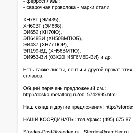
- ферросплавы;
- сварочная проволока - марки стали
ХН78Т (ЭИ435),
ХН60ВТ (ЭИ868),
ЭИ652 (ХН70Ю),
ЭП648ВИ (ХН50ВМТЮБ),
ЭИ437 (ХН77ТЮР),
ЭП199-ВД (ХН56ВМТЮ),
ЭИ953-ВИ (03Х20Н45Г6М6Б-ВИ) и др.
Есть также листы, ленты и другой прокат эти
сплавов.
Общий перечень предложений см.:
http://doska.metaltorg.ru/ob_5742995.html
Наш склад и другие предложения: http://sfordes
НАШИ КООРДИНАТЫ: тел./факс: (495) 675-87-4
Sfordes-Post@yandex.ru , Sfordes@rambler.ru ,