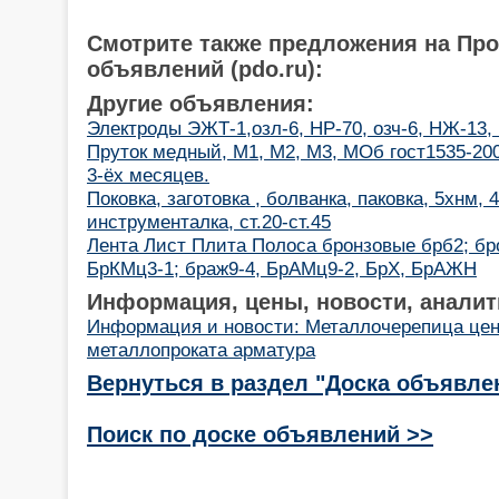
Смотрите также предложения на Пр
объявлений (pdo.ru):
Другие объявления:
Электроды ЭЖТ-1,озл-6, НР-70, озч-6, НЖ-13,
Пруток медный, М1, М2, М3, МОб гост1535-20
3-ёх месяцев.
Поковка, заготовка , болванка, паковка, 5хнм, 
инструменталка, ст.20-ст.45
Лента Лист Плита Полоса бронзовые брб2; бро
БрКМц3-1; браж9-4, БрАМц9-2, БрХ, БрАЖН
Информация, цены, новости, аналит
Информация и новости: Металлочерепица цен
металлопроката арматура
Вернуться в раздел "Доска объявле
Поиск по доске объявлений >>