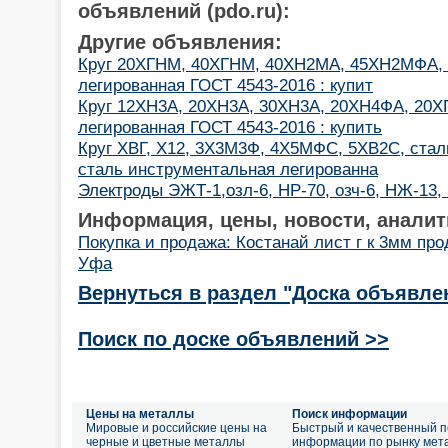
объявлений (pdo.ru):
Другие объявления:
Круг 20ХГНМ, 40ХГНМ, 40ХН2МА, 45ХН2МФА, 4
легированная ГОСТ 4543-2016 : купит
Круг 12ХН3А, 20ХН3А, 30ХН3А, 20ХН4ФА, 20Х
легированная ГОСТ 4543-2016 : купить
Круг ХВГ, Х12, 3Х3М3Ф, 4Х5МФС, 5ХВ2С, стал
сталь инструментальная легированна
Электроды ЭЖТ-1,озл-6, НР-70, озч-6, НЖ-13,
Информация, цены, новости, аналит
Покупка и продажа: Костанай лист г к 3мм пр
Уфа
Вернуться в раздел "Доска объявле
Поиск по доске объявлений >>
Цены на металлы
Поиск информации
Мировые и российские цены на
Быстрый и качественный п
черные и цветные металлы
информации по рынку мет