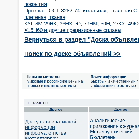
покрытия
Пров-ка. ГОСТ-3282-74 вязальная, стальная Оц
плетеная, тканая
КУПИМ 29НК, 36НХТЮ, 79НМ, 50Н, 27КХ, 49К2
Х15Н60 и другие прецизионные сплавы
Вернуться в раздел "Доска объявле
Поиск по доске объявлений >>
Цены на металлы
Поиск информации
Мировые и российские цены на
Быстрый и качественный п
черные и цветные металлы
информации по рынку мет
CLASSIFIED
Другое
Другое
Аналитические
Доступ к оперативной
приложения к журна
информации
Металлургический
информагентства
Бюллетень
Металлторг.ру