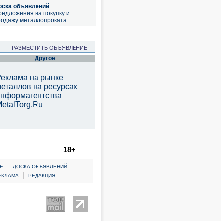
оска объявлений
редложения на покупку и
родажу металлопроката
РАЗМЕСТИТЬ ОБЪЯВЛЕНИЕ
Другое
Реклама на рынке
металлов на ресурсах
информагентства
etalTorg.Ru
18+
|
Е
ДОСКА ОБЪЯВЛЕНИЙ
|
ЕКЛАМА
РЕДАКЦИЯ