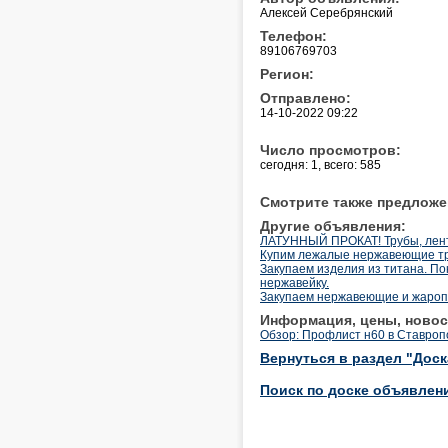
Алексей Серебрянский
Телефон:
89106769703
Регион:
Отправлено:
14-10-2022 09:22
Число просмотров:
сегодня: 1, всего: 585
Смотрите также предложе
Другие объявления:
ЛАТУННЫЙ ПРОКАТ! Трубы, лента
Купим лежалые нержавеющие тру
Закупаем изделия из титана. По
нержавейку.
Закупаем нержавеющие и жаропр
Информация, цены, новос
Обзор: Профлист н60 в Ставроп
Вернуться в раздел "Дос
Поиск по доске объявлен