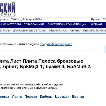
журнал
Суббота, 08 Август 2026 г.
Прокат:
339
Ы НА МЕТАЛЛЫ
СПРАВОЧНИКИ
ВЫСТАВКИ И КОНФЕРЕНЦИИ
ЖУРНАЛ
ЕТАЛЛЫ
ДРАГОЦЕННЫЕ МЕТАЛЛЫ
МЕТАЛЛОЛОМ
СЫРЬЕ
МЕТАЛЛОТОРГО
окат можно найти в разделе
продам Металлопрокат
.
ента Лист Плита Полоса бронзовые
5; брбнт; БрКМц3-1; браж9-4, БрАМц9-2,
ветного металлопроката, кабельной продукции!
кам! Работает система бонусов и скидок!
рокат
Лента
Полоса
Кабель
Цветмет
Бронза