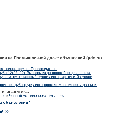
ния на Промышленной доске объявлений (pdo.ru):
, полоса, пруток. Производитель!
бы 12х18н10т. Вывезем из регионов. Быстрая оплата.
купаем круг титановый. Купим листы, карточки. Закупаем
очные трубы,круги,листы,проволоку,ленту,шестигранники.
ти, аналитика:
оле
и
Черный металлопрокат Ульяновс
ка объявлений"
ий >>