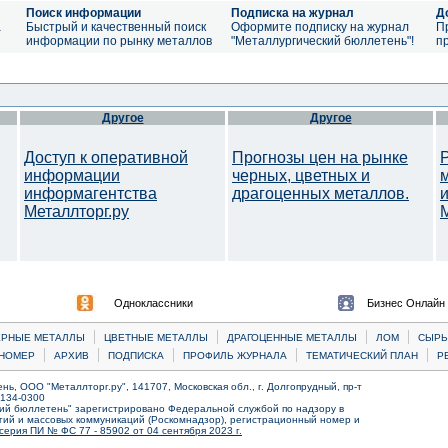
Поиск информации
Подписка на журнал
Д
а
Быстрый и качественный поиск
Оформите подписку на журнал
П
информации по рынку металлов
"Металлургический бюллетень"!
п
Другое
Другое
Доступ к оперативной
Прогнозы цен на рынке
информации
черных, цветных и
информагентства
драгоценных металлов.
Металлторг.ру
M
Одноклассники
Бизнес Онлайн
|
|
|
|
ЕРНЫЕ МЕТАЛЛЫ
ЦВЕТНЫЕ МЕТАЛЛЫ
ДРАГОЦЕННЫЕ МЕТАЛЛЫ
ЛОМ
CЫРЬ
|
|
|
|
|
НОМЕР
АРХИВ
ПОДПИСКА
ПРОФИЛЬ ЖУРНАЛА
ТЕМАТИЧЕСКИЙ ПЛАН
Р
ь, ООО "Металлторг.ру", 141707, Московская обл., г. Долгопрудный, пр-т
) 134-0300
ий бюллетень" зарегистрировано Федеральной службой по надзору в
ий и массовых коммуникаций (Роскомнадзор), регистрационный номер и
серия ПИ № ФС 77 - 85902 от 04 сентября 2023 г.