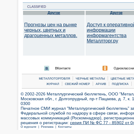
CLASSIFIED
Другое
Другое
Прогнозы цен на рынке
Доступ к оперативно
черных, цветных и
информации
драгоценных металлов.
информагентства
Металлторг.ру
ВКонтакте
Одноклассни
|
|
МЕТАЛЛОТОРГОВЛЯ
ЧЕРНЫЕ МЕТАЛЛЫ
ЦВЕТНЫЕ МЕТ
|
|
|
|
ЖУРНАЛ
СВЕЖИЙ НОМЕР
АРХИВ
ПОДПИСКА
© 2002-2026 Металлургический бюллетень, ООО "Металлт
Московская обл., г. Долгопрудный, пр-т Пацаева, д. 7, к. 1
0300
Печатное СМИ журнал "Металлургический бюллетень" з
Федеральной службой по надзору в сфере связи, инфор
массовых коммуникаций (Роскомнадзор), регистрационн
решения о регистрации:
серия ПИ № ФС 77 - 85902 от 04
О журнале |
Реклама |
Контакты