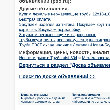
объявлений (pdo.ru):
Другие объявления:
Купим лежалые нержавеющие трубы 12х18н10т
Быстрая оплата.
Закупаем изделия из титана. Покупаем круг т
карточки. Закупаем нержавейку.
Закупаем нержавеющие и жаропрочные
трубы,круги,листы,проволоку,ленту,шестигран
Труба ГОСТ склад наличие Лежалая-Новая-Б/у-2 с
Информация, цены, новости, аналит
Новости рынка: Труба aisi 304
и
Металлопрокат
Вернуться в раздел "Доска объявле
Поиск по доске объявлений >>
Цены на металлы
Поиск информации
Мировые и российские цены на
Быстрый и качественный п
черные и цветные металлы
информации по рынку мет