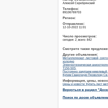
Алексей Серебрянский
Телефон:
89106769703
Регион:
Отправлено:
12-10-2022 11:01
Число просмотров:
сегодня: 2, всего: 842
Смотрите также предложе
Другие объявления:
Металлопрокат, листовой, сортово
холодно
Электротехническая анизотропна
T150-50S,
Постоянно закупаем никелевый
Купим Сварочную Проволоку Св-
Информация, цены, новос
Цены и новости: Купить лист ме
Вернуться в раздел "Дос
Поиск по доске объявлен