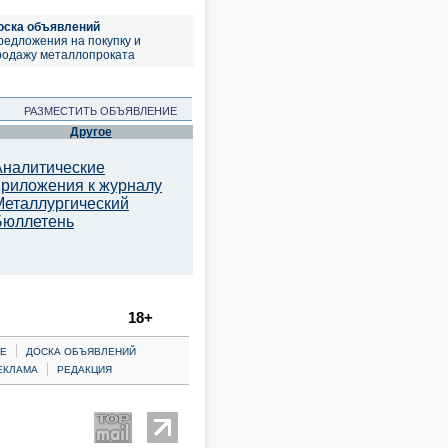
оска объявлений
редложения на покупку и
родажу металлопроката
РАЗМЕСТИТЬ ОБЪЯВЛЕНИЕ
Другое
Аналитические
приложения к журналу
Металлургический
Бюллетень
18+
|
Е
ДОСКА ОБЪЯВЛЕНИЙ
|
ЕКЛАМА
РЕДАКЦИЯ