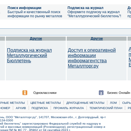
Поиск информации
Подписка на журнал
Д
а
Быстрый и качественный поиск
Оформите подписку на журнал
П
информации по рынку металлов
"Металлургический бюллетень"!
п
Другое
Другое
Подписка на журнал
Доступ к оперативной
Металлургический
информации
Бюллетень
информагентства
Металлторг.ру
Одноклассники
Бизнес Онлайн
|
|
|
|
ЕРНЫЕ МЕТАЛЛЫ
ЦВЕТНЫЕ МЕТАЛЛЫ
ДРАГОЦЕННЫЕ МЕТАЛЛЫ
ЛОМ
CЫРЬ
|
|
|
|
|
НОМЕР
АРХИВ
ПОДПИСКА
ПРОФИЛЬ ЖУРНАЛА
ТЕМАТИЧЕСКИЙ ПЛАН
Р
ь, ООО "Металлторг.ру", 141707, Московская обл., г. Долгопрудный, пр-т
) 134-0300
ий бюллетень" зарегистрировано Федеральной службой по надзору в
ий и массовых коммуникаций (Роскомнадзор), регистрационный номер и
серия ПИ № ФС 77 - 85902 от 04 сентября 2023 г.