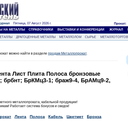
журнал
Пятница, 07 Август 2026 г.
Прокат:
Ы НА МЕТАЛЛЫ
СПРАВОЧНИКИ
ВЫСТАВКИ И КОНФЕРЕНЦИИ
ЖУРНАЛ
ЕТАЛЛЫ
ДРАГОЦЕННЫЕ МЕТАЛЛЫ
МЕТАЛЛОЛОМ
СЫРЬЕ
МЕТАЛЛОТОРГО
окат можно найти в разделе
продам Металлопрокат
.
ента Лист Плита Полоса бронзовые
5; брбнт; БрКМц3-1; браж9-4, БрАМц9-2,
ветного металлопроката, кабельной продукции!
кам! Работает система бонусов и скидок!
рокат
Лента
Полоса
Кабель
Цветмет
Бронза