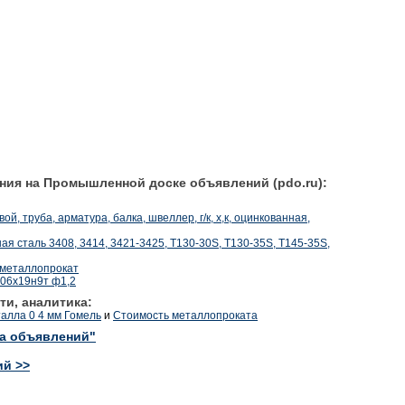
ния на Промышленной доске объявлений (pdo.ru):
й, труба, арматура, балка, швеллер, г/к, х,к, оцинкованная,
я сталь 3408, 3414, 3421-3425, T130-30S, T130-35S, T145-35S,
 металлопрокат
06х19н9т ф1,2
ти, аналитика:
талла 0 4 мм Гомель
и
Стоимость металлопроката
ка объявлений"
ий >>