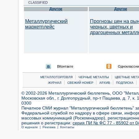
CLASSIFIED
Другое
Другое
Металлургический
Прогнозы цен на ры
маркетплейс
черных, цветных и
драгоценных металл
ВКонтакте
Одноклассни
|
|
МЕТАЛЛОТОРГОВЛЯ
ЧЕРНЫЕ МЕТАЛЛЫ
ЦВЕТНЫЕ МЕТ
|
|
|
|
ЖУРНАЛ
СВЕЖИЙ НОМЕР
АРХИВ
ПОДПИСКА
© 2002-2026 Металлургический бюллетень, ООО "Металлт
Московская обл., г. Долгопрудный, пр-т Пацаева, д. 7, к. 1
0300
Печатное СМИ журнал "Металлургический бюллетень" з
Федеральной службой по надзору в сфере связи, инфор
массовых коммуникаций (Роскомнадзор), регистрационн
решения о регистрации:
серия ПИ № ФС 77 - 85902 от 04
О журнале |
Реклама |
Контакты