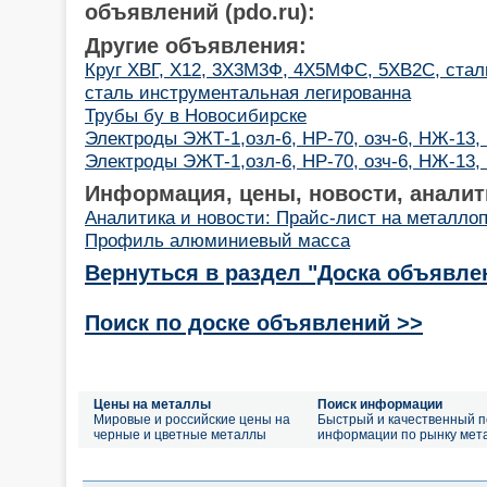
объявлений (pdo.ru):
Другие объявления:
Круг ХВГ, Х12, 3Х3М3Ф, 4Х5МФС, 5ХВ2С, стал
сталь инструментальная легированна
Трубы бу в Новосибирске
Электроды ЭЖТ-1,озл-6, НР-70, озч-6, НЖ-13,
Электроды ЭЖТ-1,озл-6, НР-70, озч-6, НЖ-13,
Информация, цены, новости, аналит
Аналитика и новости: Прайс-лист на металло
Профиль алюминиевый масса
Вернуться в раздел "Доска объявле
Поиск по доске объявлений >>
Цены на металлы
Поиск информации
Мировые и российские цены на
Быстрый и качественный п
черные и цветные металлы
информации по рынку мет