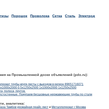
тизы
Порошок
Проволока
Сетка
Сталь
Электрод
ния на Промышленной доске объявлений (pdo.ru):
рокат трубы,круги,листы с выездом в регион 89651716071
5х1000х2000 0.5х1250х2500 1х1000х2000 1х1250х2500
, полоса, пруток.
лстостенные. Покупаем бесшовные нержавеющие трубы по стали
ти, аналитика:
аза Тамбов урожайная прайс лист
и
Металлопрокат г Москва