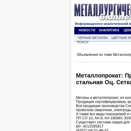
Информационно-аналитический 
НОВОСТИ
АНАЛИТИКА
ЦЕН
ЧЕРНЫЕ МЕТАЛЛЫ
ЦВЕТНЫЕ М
ПОИСК
Объявления по теме Металлопр
Металлопрокат: Пр
стальная Оц. Сетка
Метизы и металлопрокат, из нал
Продукция сертифицирована, кр
Вся продукция производства Сев
проволока сварочная, электроды,
А также все виды порошковой и 
ПП СП-10, АН-8, АН-180МН, 30ХГ
Существует система скидок для:
м\т- 9212585817
(8202) т\ф 51-46-32