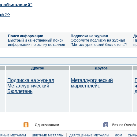
ка объявлений"
ий >>
Поиск информации
Подписка на журнал
Д
а
Быстрый и качественный поиск
Оформите подписку на журнал
П
информации по рынку металлов
"Металлургический бюллетень"!
п
Другое
Другое
Подписка на журнал
Металлургический
Металлургический
маркетплейс
Бюллетень
Одноклассники
Бизнес Онлайн
|
|
|
|
ЕРНЫЕ МЕТАЛЛЫ
ЦВЕТНЫЕ МЕТАЛЛЫ
ДРАГОЦЕННЫЕ МЕТАЛЛЫ
ЛОМ
CЫРЬ