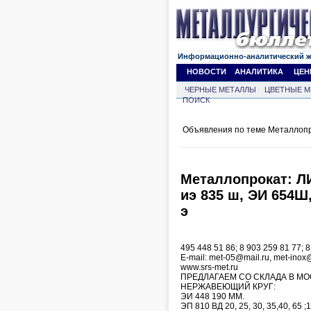
Информационно-аналитический 
НОВОСТИ
АНАЛИТИКА
ЦЕН
ЧЕРНЫЕ МЕТАЛЛЫ
ЦВЕТНЫЕ М
ПОИСК
Объявления по теме Металлопр
Металлопрокат: ЛИС
иэ 835 ш, ЭИ 654Ш,
э
495 448 51 86; 8 903 259 81 77; 8
Е-mail: met-05@mail.ru, met-ino
www.srs-met.ru
ПРЕДЛАГАЕМ СО СКЛАДА В МО
НЕРЖАВЕЮЩИЙ КРУГ:
ЭИ 448 190 ММ.
ЭП 810 ВД 20, 25, 30, 35,40, 65 ;