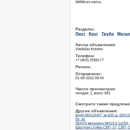
WWW.srs-met.ru
Разделы:
Лист
Круг
Труба
Метал
Автор объявления:
Vladislav Korolev
Телефон:
+7 (903) 2598177
Регион:
Отправлено:
01-09-2022 09:54
Число просмотров:
сегодня: 1, всего: 661
Смотрите также предложе
Другие объявления:
круги 08Х22Н6Т, эи 835 ш, 08Х1
56, эп
ЛЕНТА мельхиор МН19 0,1х250; 0
Шахтная стойка СВП -27, СВП -