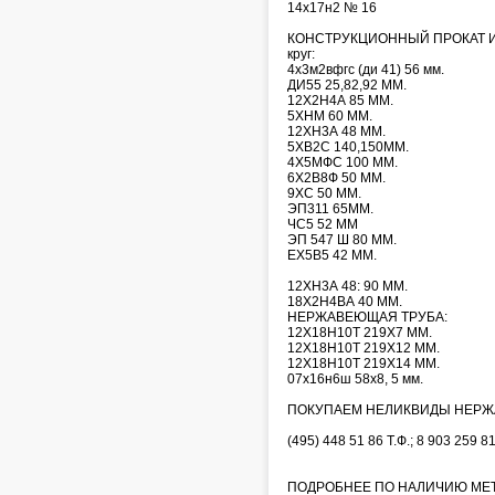
14х17н2 № 16
КОНСТРУКЦИОННЫЙ ПРОКАТ И
круг:
4х3м2вфгс (ди 41) 56 мм.
ДИ55 25,82,92 ММ.
12Х2Н4А 85 ММ.
5ХНМ 60 ММ.
12ХН3А 48 ММ.
5ХВ2С 140,150ММ.
4Х5МФС 100 ММ.
6Х2В8Ф 50 ММ.
9ХС 50 ММ.
ЭП311 65ММ.
ЧС5 52 ММ
ЭП 547 Ш 80 ММ.
ЕХ5В5 42 ММ.
12ХН3А 48: 90 ММ.
18Х2Н4ВА 40 ММ.
НЕРЖАВЕЮЩАЯ ТРУБА:
12Х18Н10Т 219Х7 ММ.
12Х18Н10Т 219Х12 ММ.
12Х18Н10Т 219Х14 ММ.
07х16н6ш 58х8, 5 мм.
ПОКУПАЕМ НЕЛИКВИДЫ НЕРЖ
(495) 448 51 86 Т.Ф.; 8 903 259 8
ПОДРОБНЕЕ ПО НАЛИЧИЮ МЕТ