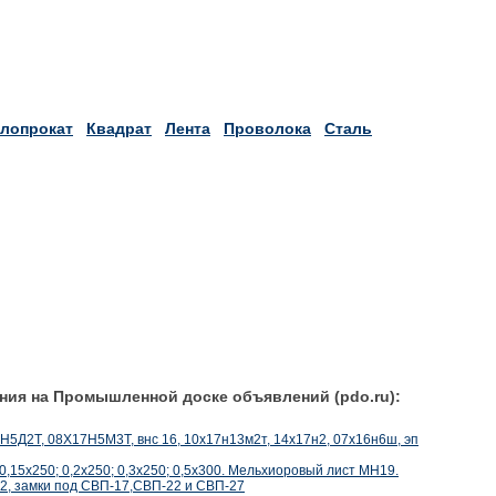
лопрокат
Квадрат
Лента
Проволока
Сталь
ния на Промышленной доске объявлений (pdo.ru):
5Н5Д2Т, 08Х17Н5М3Т, внс 16, 10х17н13м2т, 14х17н2, 07х16н6ш, эп
,15х250; 0,2х250; 0,3х250; 0,5х300. Мельхиоровый лист МН19.
22, замки под СВП-17,СВП-22 и СВП-27