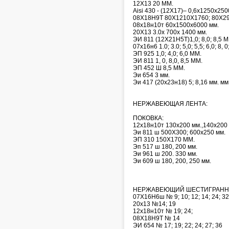
12Х13 20 ММ.
Aisi 430 - (12Х17)– 0,6х1250х250
08Х18Н9Т 80Х1210Х1760; 80Х2
08х18н10т 60х1500х6000 мм.
20Х13 3.0х 700х 1400 мм.
ЭИ 811 (12Х21Н5Т)1,0; 8,0; 8,5 
07х16н6 1.0; 3.0; 5,0; 5,5; 6,0; 8, 0
ЭП 925 1,0; 4,0; 6,0 ММ.
ЭИ 811 1, 0, 8,0, 8,5 ММ.
ЭП 452 Ш 8,5 ММ.
Эи 654 3 мм.
Эи 417 (20х23н18) 5; 8,16 мм. мм
НЕРЖАВЕЮЩАЯ ЛЕНТА:
ПОКОВКА:
12х18н10т 130х200 мм.,140х200 
Эи 811 ш 500Х300; 600х250 мм.
ЭП 310 150Х170 ММ.
Эп 517 ш 180, 200 мм.
Эи 961 ш 200. 330 мм.
Эи 609 ш 180, 200, 250 мм.
НЕРЖАВЕЮЩИЙ ШЕСТИГРАНН
07Х16Н6ш № 9; 10; 12; 14; 24; 32
20х13 №14; 19
12х18н10т № 19; 24;
08Х18Н9Т № 14
ЭИ 654 № 17; 19; 22; 24; 27; 36