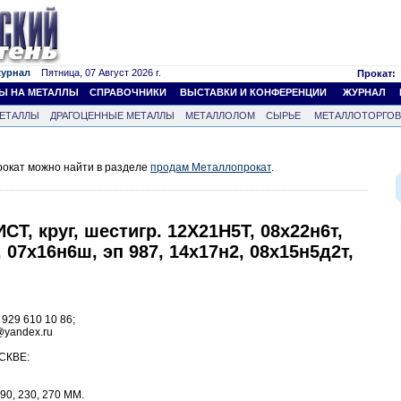
журнал
Пятница, 07 Август 2026 г.
Прокат:
Ы НА МЕТАЛЛЫ
СПРАВОЧНИКИ
ВЫСТАВКИ И КОНФЕРЕНЦИИ
ЖУРНАЛ
ЕТАЛЛЫ
ДРАГОЦЕННЫЕ МЕТАЛЛЫ
МЕТАЛЛОЛОМ
СЫРЬЕ
МЕТАЛЛОТОРГО
окат можно найти в разделе
продам Металлопрокат
.
Т, круг, шестигр. 12Х21Н5Т, 08х22н6т,
 07х16н6ш, эп 987, 14х17н2, 08х15н5д2т,
 929 610 10 86;
x@yandex.ru
СКВЕ:
190, 230, 270 ММ.