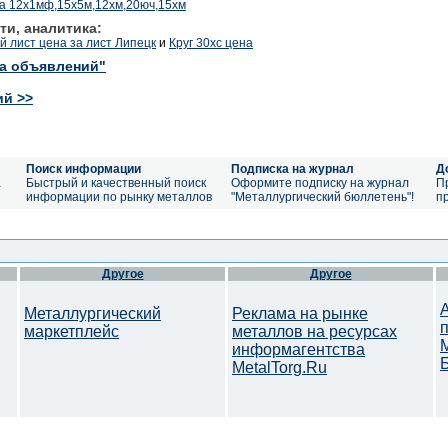
а 12х1мф,15х5м,12хм,20юч,15хм
ти, аналитика:
 лист цена за лист Липецк
и
Круг 30хс цена
ка объявлений"
ий >>
Поиск информации
Подписка на журнал
Д
а
Быстрый и качественный поиск
Оформите подписку на журнал
П
информации по рынку металлов
"Металлургический бюллетень"!
п
Другое
Другое
Металлургический
Реклама на рынке
маркетплейс
металлов на ресурсах
информагентства
MetalTorg.Ru