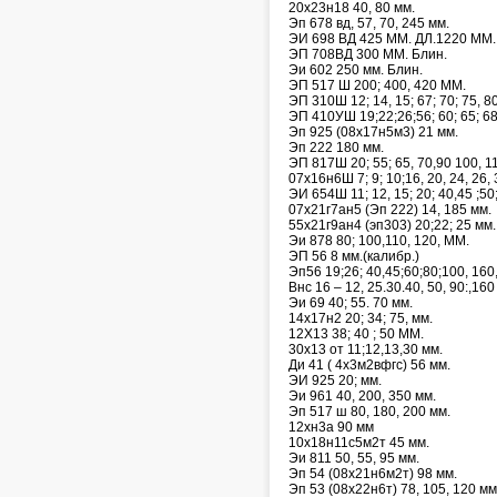
20х23н18 40, 80 мм.
Эп 678 вд, 57, 70, 245 мм.
ЭИ 698 ВД 425 ММ. ДЛ.1220 ММ.
ЭП 708ВД 300 ММ. Блин.
Эи 602 250 мм. Блин.
ЭП 517 Ш 200; 400, 420 ММ.
ЭП 310Ш 12; 14, 15; 67; 70; 75, 8
ЭП 410УШ 19;22;26;56; 60; 65; 68;
Эп 925 (08х17н5м3) 21 мм.
Эп 222 180 мм.
ЭП 817Ш 20; 55; 65, 70,90 100, 1
07х16н6Ш 7; 9; 10;16, 20, 24, 26, 
ЭИ 654Ш 11; 12, 15; 20; 40,45 ;50
07х21г7ан5 (Эп 222) 14, 185 мм.
55х21г9ан4 (эп303) 20;22; 25 мм.
Эи 878 80; 100,110, 120, ММ.
ЭП 56 8 мм.(калибр.)
Эп56 19;26; 40,45;60;80;100, 160,
Внс 16 – 12, 25.30.40, 50, 90:,160
Эи 69 40; 55. 70 мм.
14х17н2 20; 34; 75, мм.
12Х13 38; 40 ; 50 ММ.
30х13 от 11;12,13,30 мм.
Ди 41 ( 4х3м2вфгс) 56 мм.
ЭИ 925 20; мм.
Эи 961 40, 200, 350 мм.
Эп 517 ш 80, 180, 200 мм.
12хн3а 90 мм
10х18н11с5м2т 45 мм.
Эи 811 50, 55, 95 мм.
Эп 54 (08х21н6м2т) 98 мм.
Эп 53 (08х22н6т) 78, 105, 120 мм