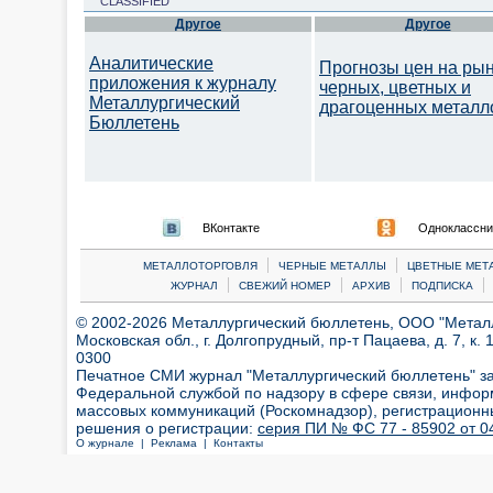
CLASSIFIED
Другое
Другое
Аналитические
Прогнозы цен на ры
приложения к журналу
черных, цветных и
Металлургический
драгоценных металл
Бюллетень
ВКонтакте
Одноклассни
|
|
МЕТАЛЛОТОРГОВЛЯ
ЧЕРНЫЕ МЕТАЛЛЫ
ЦВЕТНЫЕ МЕТ
|
|
|
|
ЖУРНАЛ
СВЕЖИЙ НОМЕР
АРХИВ
ПОДПИСКА
© 2002-2026 Металлургический бюллетень, ООО "Металлт
Московская обл., г. Долгопрудный, пр-т Пацаева, д. 7, к. 1
0300
Печатное СМИ журнал "Металлургический бюллетень" з
Федеральной службой по надзору в сфере связи, инфор
массовых коммуникаций (Роскомнадзор), регистрационн
решения о регистрации:
серия ПИ № ФС 77 - 85902 от 04
О журнале |
Реклама |
Контакты