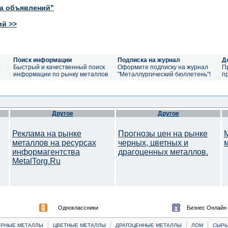
ка объявлений"
ий >>
Поиск информации
Подписка на журнал
Д
а
Быстрый и качественный поиск
Оформите подписку на журнал
П
информации по рынку металлов
"Металлургический бюллетень"!
п
Другое
Другое
Реклама на рынке
Прогнозы цен на рынке
металлов на ресурсах
черных, цветных и
информагентства
драгоценных металлов.
MetalTorg.Ru
Одноклассники
Бизнес Онлайн
|
|
|
|
ЕРНЫЕ МЕТАЛЛЫ
ЦВЕТНЫЕ МЕТАЛЛЫ
ДРАГОЦЕННЫЕ МЕТАЛЛЫ
ЛОМ
CЫРЬ