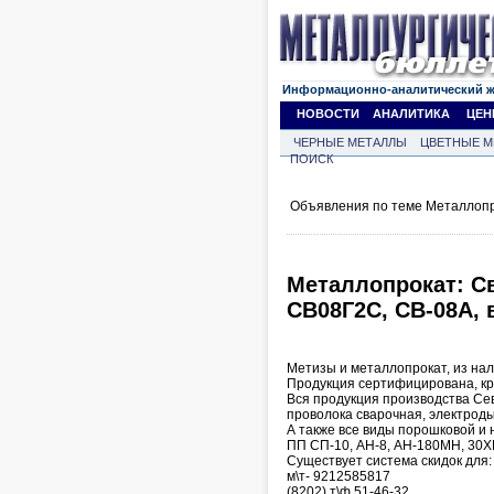
Информационно-аналитический 
НОВОСТИ
АНАЛИТИКА
ЦЕН
ЧЕРНЫЕ МЕТАЛЛЫ
ЦВЕТНЫЕ М
ПОИСК
Объявления по теме Металлопр
Металлопрокат: C
СВ08Г2С, СВ-08А,
Метизы и металлопрокат, из нал
Продукция сертифицирована, кр
Вся продукция производства Сев
проволока сварочная, электроды,
А также все виды порошковой и 
ПП СП-10, АН-8, АН-180МН, 30ХГ
Существует система скидок для:
м\т- 9212585817
(8202) т\ф 51-46-32