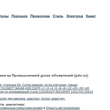
тизы
Порошок
Проволока
Сталь
Электрод
Канат
ния на Промышленной доске объявлений (pdo.ru):
, стальная Оц. Сетка сварная, сетка плетеная, тканая
13М2Т ЭИ448 (AISI 316TI) =2 =3 =4 =5 =6 =8 =10 =20 =30 =40
олоку из нержавеющей стали 12Х18Н10Т 06Х19Н9Т 14Х17Н2 20Х13
алку двутавровую, швеллер, уголок, арматуру.
ти, аналитика:
полимерным покрытием размер
и
Открыть металлопрокат