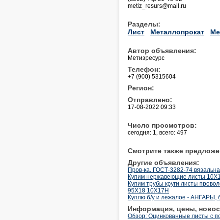
metiz_resurs@mail.ru
Разделы:
Лист
Металлопрокат
Ме
Автор объявления:
Метизресурс
Телефон:
+7 (900) 5315604
Регион:
Отправлено:
17-08-2022 09:33
Число просмотров:
сегодня: 1, всего: 497
Смотрите также предложе
Другие объявления:
Пров-ка. ГОСТ-3282-74 вязальная
Купим нержавеющие листы 10Х17Н
Купим трубы круги листы пров
95Х18 10Х17Н
Куплю б/у и лежалое - АНГАРЫ, б
Информация, цены, новос
Обзор: Оцинкованные листы с 