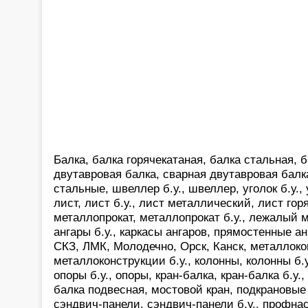
Балка, балка горячекатаная, балка стальная, б
двутавровая балка, сварная двутавровая балк
стальные, швеллер б.у., швеллер, уголок б.у.,
лист, лист б.у., лист металлический, лист гор
металлопрокат, металлопрокат б.у., лежалый м
ангары б.у., каркасы ангаров, прямостенные а
СКЗ, ЛМК, Молодечно, Орск, Канск, металлоко
металлоконструкции б.у., колонны, колонны б.у.
опоры б.у., опоры, кран-балка, кран-балка б.у.,
балка подвесная, мостовой кран, подкрановые 
сэндвич-панели, сэндвич-панели б.у., профнас