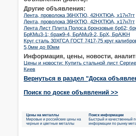
Другие объявления:
Лента, проволока 36НХТЮ, 42НХТЮА, х17н7гт
Лента, проволока 36НХТЮ, 42НХТЮА, х17н7гт
Лента Лист Плита Полоса бронзовые брб2; бро
БрКМц3-1; браж9-4, БрАМц9-2, БрХ, БрАЖН
Круг сталь 30ХГСА ГОСТ 7417-75 круг калибро
5,0мм до 80мм
Информация, цены, новости, аналит
Цены и новости: Купить стальной лист Серги
Киев
Вернуться в раздел "Доска объявле
Поиск по доске объявлений >>
Цены на металлы
Поиск информации
Мировые и российские цены на
Быстрый и качественный п
черные и цветные металлы
информации по рынку мет