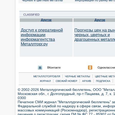
черные и цветные металлы
информации по рынку мет
CLASSIFIED
Другое
Другое
Доступ к оперативной
Прогнозы цен на ры
информации
черных, цветных и
информагентства
драгоценных металл
Металлторг.ру
ВКонтакте
Одноклассни
|
|
МЕТАЛЛОТОРГОВЛЯ
ЧЕРНЫЕ МЕТАЛЛЫ
ЦВЕТНЫЕ МЕТ
|
|
|
|
ЖУРНАЛ
СВЕЖИЙ НОМЕР
АРХИВ
ПОДПИСКА
© 2002-2026 Металлургический бюллетень, ООО "Металлт
Московская обл., г. Долгопрудный, пр-т Пацаева, д. 7, к. 1
0300
Печатное СМИ журнал "Металлургический бюллетень" з
Федеральной службой по надзору в сфере связи, инфор
массовых коммуникаций (Роскомнадзор), регистрационн
решения о регистрации:
серия ПИ № ФС 77 - 85902 от 04