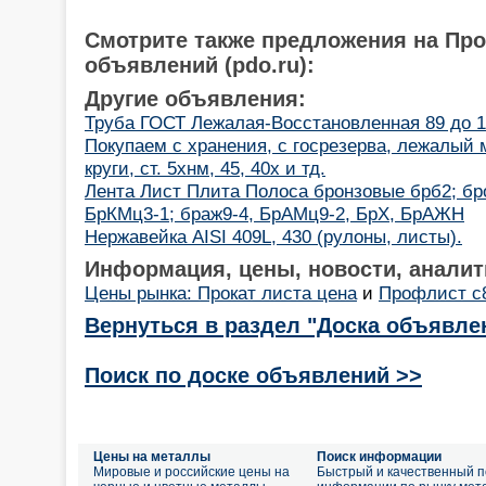
Смотрите также предложения на Пр
объявлений (pdo.ru):
Другие объявления:
Труба ГОСТ Лежалая-Восстановленная 89 до 1420
Покупаем с хранения, с госрезерва, лежалый м
круги, ст. 5хнм, 45, 40х и тд.
Лента Лист Плита Полоса бронзовые брб2; бро
БрКМц3-1; браж9-4, БрАМц9-2, БрХ, БрАЖН
Нержавейка AISI 409L, 430 (рулоны, листы).
Информация, цены, новости, аналит
Цены рынка: Прокат листа цена
и
Профлист с
Вернуться в раздел "Доска объявле
Поиск по доске объявлений >>
Цены на металлы
Поиск информации
Мировые и российские цены на
Быстрый и качественный п