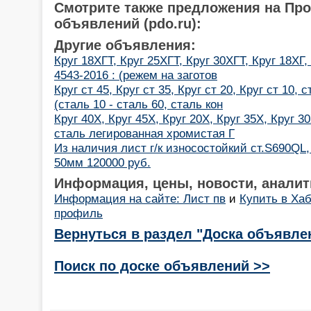
Смотрите также предложения на Пр
объявлений (pdo.ru):
Другие объявления:
Круг 18ХГТ, Круг 25ХГТ, Круг 30ХГТ, Круг 18ХГ
4543-2016 : (режем на заготов
Круг ст 45, Круг ст 35, Круг ст 20, Круг ст 10,
(сталь 10 - сталь 60, сталь кон
Круг 40Х, Круг 45Х, Круг 20Х, Круг 35Х, Круг 30
сталь легированная хромистая Г
Из наличия лист г/к износостойкий ст.S690QL
50мм 120000 руб.
Информация, цены, новости, аналит
Информация на сайте: Лист пв
и
Купить в Ха
профиль
Вернуться в раздел "Доска объявле
Поиск по доске объявлений >>