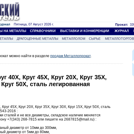
журнал
Пятница, 07 Август 2026 г.
Прокат:
339
Ы НА МЕТАЛЛЫ
СПРАВОЧНИКИ
ВЫСТАВКИ И КОНФЕРЕНЦИИ
ЖУРНАЛ
ЕТАЛЛЫ
ДРАГОЦЕННЫЕ МЕТАЛЛЫ
МЕТАЛЛОЛОМ
СЫРЬЕ
МЕТАЛЛОТОРГО
окат можно найти в разделе
продам Металлопрокат
.
г 40Х, Круг 45Х, Круг 20Х, Круг 35Х,
, Круг 50Х, сталь легированная
Круг 45Х, Круг 20Х, Круг 35Х, Круг 30Х, Круг 15Х, Круг 50Х, сталь
543-2016 :
рки сталей и не все диаметры, складское наличие меняется
ону +7(343) 268-7815 или пишите на 2687815@mail.ru) :
таный диаметр от 10мм до 300мм,
ный диаметр от 5мм до 80мм,