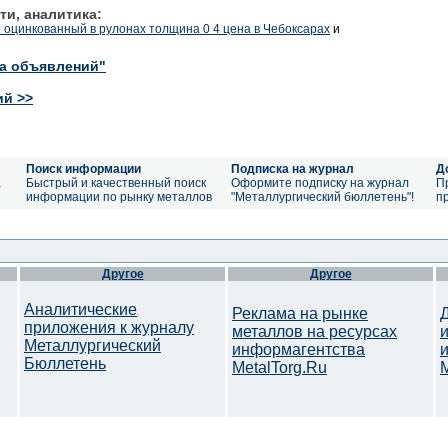
ти, аналитика:
т оцинкованный в рулонах толщина 0 4 цена в Чебоксарах
и
ка объявлений"
ий >>
Поиск информации
Подписка на журнал
Д
а
Быстрый и качественный поиск
Оформите подписку на журнал
П
информации по рынку металлов
"Металлургический бюллетень"!
п
Другое
Другое
Аналитические
Реклама на рынке
приложения к журналу
металлов на ресурсах
Металлургический
информагентства
Бюллетень
MetalTorg.Ru