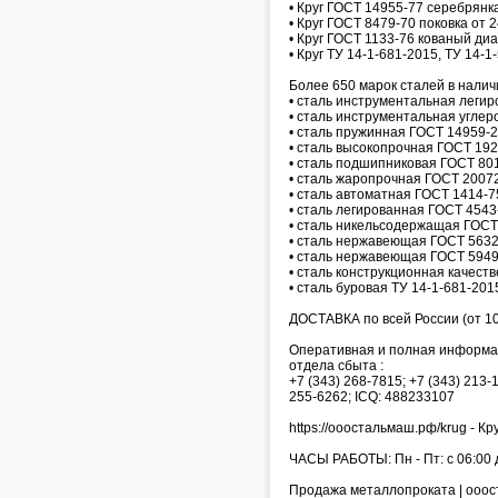
• Круг ГОСТ 14955-77 серебрянк
• Круг ГОСТ 8479-70 поковка от 
• Круг ГОСТ 1133-76 кованый ди
• Круг ТУ 14-1-681-2015, ТУ 14-
Более 650 марок сталей в налич
• сталь инструментальная леги
• сталь инструментальная углер
• сталь пружинная ГОСТ 14959-2
• сталь высокопрочная ГОСТ 192
• сталь подшипниковая ГОСТ 801
• сталь жаропрочная ГОСТ 20072
• сталь автоматная ГОСТ 1414-7
• сталь легированная ГОСТ 4543
• сталь никельсодержащая ГОСТ
• сталь нержавеющая ГОСТ 5632
• сталь нержавеющая ГОСТ 5949
• сталь конструкционная качест
• сталь буровая ТУ 14-1-681-201
ДОСТАВКА по всей России (от 10
Оперативная и полная информаци
отдела сбыта :
+7 (343) 268-7815; +7 (343) 213-
255-6262; ICQ: 488233107
https://ооостальмаш.рф/krug - Кру
ЧАСЫ РАБОТЫ: Пн - Пт: с 06:00 д
Продажа металлопроката | оооста