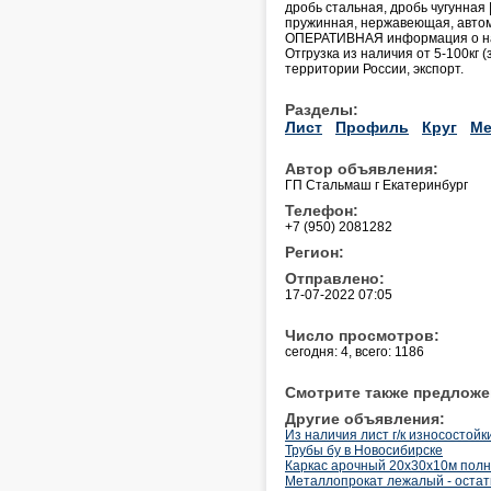
дробь стальная, дробь чугунная
пружинная, нержавеющая, автома
ОПЕРАТИВНАЯ информация о нал
Отгрузка из наличия от 5-100кг
территории России, экспорт.
Разделы:
Лист
Профиль
Круг
Ме
Автор объявления:
ГП Стальмаш г Екатеринбург
Телефон:
+7 (950) 2081282
Регион:
Отправлено:
17-07-2022 07:05
Число просмотров:
сегодня: 4, всего: 1186
Смотрите также предложе
Другие объявления:
Из наличия лист г/к износостой
Трубы бу в Новосибирске
Каркас арочный 20х30х10м полн
Металлопрокат лежалый - остатк