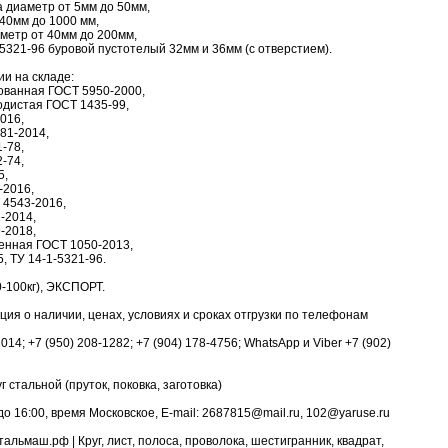
а диаметр от 5мм до 50мм,
240мм до 1000 мм,
аметр от 40мм до 200мм,
1-5321-96 буровой пустотелый 32мм и 36мм (с отверстием).
ии на складе:
рованная ГОСТ 5950-2000,
одистая ГОСТ 1435-99,
016,
81-2014,
-78,
-74,
5,
-2016,
 4543-2016,
-2014,
-2018,
венная ГОСТ 1050-2013,
5, ТУ 14-1-5321-96.
-100кг), ЭКСПОРТ.
я о наличии, ценах, условиях и сроках отгрузки по телефонам
1014; +7 (950) 208-1282; +7 (904) 178-4756; WhatsApp и Viber +7 (902)
г стальной (пруток, поковка, заготовка)
о 16:00, время Московское, E-mail: 2687815@mail.ru, 102@yaruse.ru
льмаш.рф | Круг, лист, полоса, проволока, шестигранник, квадрат,