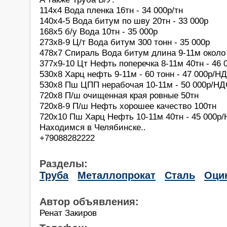
114х4 Вода пленка 16тн - 34 000р/тн
140х4-5 Вода битум по шву 20тн - 33 000р
168х5 б/у Вода 10тн - 35 000р
273х8-9 Ц/т Вода битум 300 тонн - 35 000р
478х7 Спираль Вода битум длина 9-11м около 
377х9-10 Цт Нефть поперечка 8-11м 40тн - 46
530х8 Харц нефть 9-11м - 60 тонн - 47 000р/Н
530х8 Пш ЦПП нерабочая 10-11м - 50 000р/Н
720х8 П/ш очищенная края ровные 50тн
720х8-9 П/ш Нефть хорошее качество 100тн
720х10 Пш Харц Нефть 10-11м 40тн - 45 000р
Находимся в Челябинске..
+79088282222
Разделы:
Труба
Металлопрокат
Сталь
Оци
Автор объявления:
Ренат Закиров