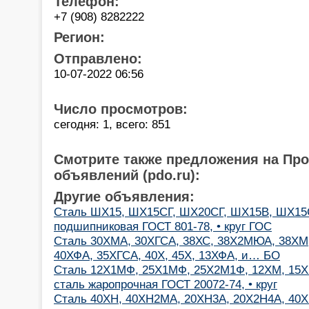
Телефон:
+7 (908) 8282222
Регион:
Отправлено:
10-07-2022 06:56
Число просмотров:
сегодня: 1, всего: 851
Смотрите также предложения на Пр
объявлений (pdo.ru):
Другие объявления:
Сталь ШХ15, ШХ15СГ, ШХ20СГ, ШХ15В, ШХ15С
подшипниковая ГОСТ 801-78, • круг ГОС
Сталь 30ХМА, 30ХГСА, 38ХС, 38Х2МЮА, 38ХМ,
40ХФА, 35ХГСА, 40Х, 45Х, 13ХФА, и… БО
Сталь 12Х1МФ, 25Х1МФ, 25Х2М1Ф, 12ХМ, 15Х
сталь жаропрочная ГОСТ 20072-74, • круг
Сталь 40ХН, 40ХН2МА, 20ХН3А, 20Х2Н4А, 40