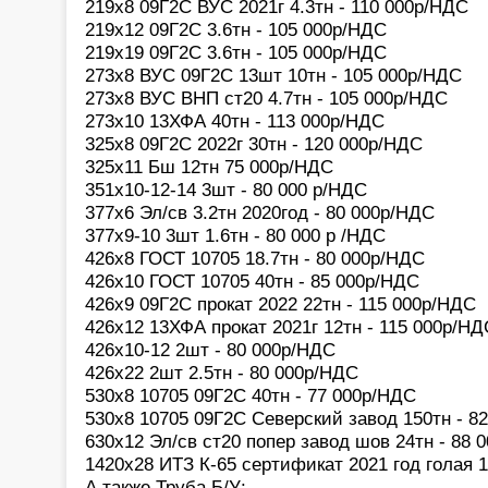
219х8 09Г2С ВУС 2021г 4.3тн - 110 000р/НДС
219х12 09Г2С 3.6тн - 105 000р/НДС
219х19 09Г2С 3.6тн - 105 000р/НДС
273х8 ВУС 09Г2С 13шт 10тн - 105 000р/НДС
273х8 ВУС ВНП ст20 4.7тн - 105 000р/НДС
273х10 13ХФА 40тн - 113 000р/НДС
325х8 09Г2С 2022г 30тн - 120 000р/НДС
325х11 Бш 12тн 75 000р/НДС
351х10-12-14 3шт - 80 000 р/НДС
377х6 Эл/св 3.2тн 2020год - 80 000р/НДС
377х9-10 3шт 1.6тн - 80 000 р /НДС
426х8 ГОСТ 10705 18.7тн - 80 000р/НДС
426х10 ГОСТ 10705 40тн - 85 000р/НДС
426х9 09Г2С прокат 2022 22тн - 115 000р/НДС
426х12 13ХФА прокат 2021г 12тн - 115 000р/НД
426х10-12 2шт - 80 000р/НДС
426х22 2шт 2.5тн - 80 000р/НДС
530х8 10705 09Г2С 40тн - 77 000р/НДС
530х8 10705 09Г2С Северский завод 150тн - 8
630х12 Эл/св ст20 попер завод шов 24тн - 88 
1420х28 ИТЗ К-65 сертификат 2021 год голая 
А также Труба Б/У: