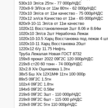
530х10 Эл/св 25тн - 77 000р/НДС
720х8-9 ЭЛ/св от 11м 80тн - 62 000р/НДС
720х10 Эл/св от 11м качество - 75 000р/НДС
720х12 эл/св Качество от 11м - 65 000р/НДС
820х9-10-11 Эл/св от 11м качество
1020х11 Восстановленная 2шт 8.06 и 8.64м
1020х10 Эл/св 2шт Нерабочка Лежак
1020х10-10.5 Харц Восстановка под лежак 4 ш
1020х10-11 Харц Восстановка 20шт
1220х12 б/у 11.75 Нефть
Труба Лежалая Новая ГОСТ 8732
159х8 прокат 2022 09Г2С 120 000р/НДС
219х8 ст20 60 тонн - 74 000р/НДС
32х2.8 Х/к Оцинковка 1.3тн
38х5 Бш Х/к 12Х1МФ 11тн 100 000р
89х5 09Г2С 1.5тн
102х4 09Г2С 1.8тн
194х6 09Г2С 0.58кг
219х6 09Г2С 3шт - 110 000р/НДС
219х8 09Г2С 6шт - 115 000 р/НДС
219х8 09Г2С 5тн 110 000р/НДС