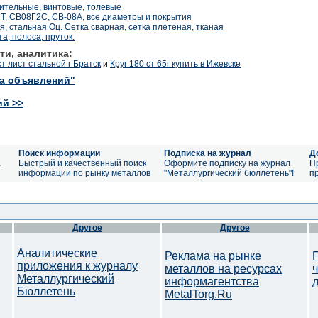
оительные, винтовые, толевые
, СВ08Г2С, СВ-08А, все диаметры и покрытия
, стальная Оц. Сетка сварная, сетка плетеная, тканая
, полоса, пруток.
ти, аналитика:
 лист стальной г Братск
и
Круг 180 ст 65г купить в Ижевске
ка объявлений"
ий >>
Поиск информации
Подписка на журнал
Д
а
Быстрый и качественный поиск
Оформите подписку на журнал
П
информации по рынку металлов
"Металлургический бюллетень"!
п
Другое
Другое
Аналитические
Реклама на рынке
приложения к журналу
металлов на ресурсах
Металлургический
информагентства
Бюллетень
MetalTorg.Ru