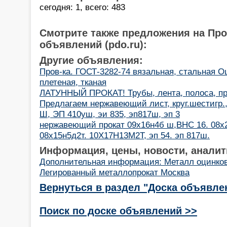
сегодня: 1, всего: 483
Смотрите также предложения на Пр
объявлений (pdo.ru):
Другие объявления:
Пров-ка. ГОСТ-3282-74 вязальная, стальная Оц
плетеная, тканая
ЛАТУННЫЙ ПРОКАТ! Трубы, лента, полоса, пр
Предлагаем нержавеющий лист, круг.шестигр.,
Ш, ЭП 410уш, эи 835, эп817ш, эп 3
нержавеющий прокат 09х16н4б ш,ВНС 16. 08х2
08х15н5д2т. 10Х17Н13М2Т, эп 54. эп 817ш.
Информация, цены, новости, аналит
Дополнительная информация: Металл оцинко
Легированный металлопрокат Москва
Вернуться в раздел "Доска объявле
Поиск по доске объявлений >>