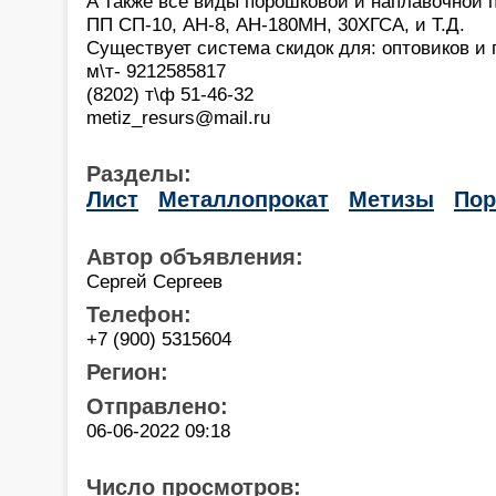
А также все виды порошковой и наплавочной 
ПП СП-10, АН-8, АН-180МН, 30ХГСА, и Т.Д.
Существует система скидок для: оптовиков и 
м\т- 9212585817
(8202) т\ф 51-46-32
metiz_resurs@mail.ru
Разделы:
Лист
Металлопрокат
Метизы
По
Автор объявления:
Сергей Сергеев
Телефон:
+7 (900) 5315604
Регион:
Отправлено:
06-06-2022 09:18
Число просмотров: