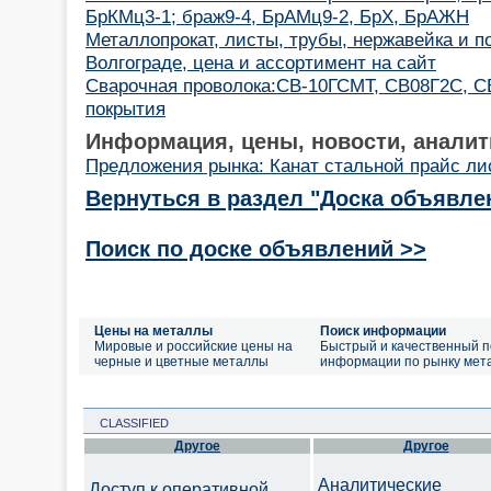
БрКМц3-1; браж9-4, БрАМц9-2, БрХ, БрАЖН
Металлопрокат, листы, трубы, нержавейка и по
Волгограде, цена и ассортимент на сайт
Cварочная проволока:СВ-10ГСМТ, СВ08Г2С, С
покрытия
Информация, цены, новости, аналит
Предложения рынка: Канат стальной прайс ли
Вернуться в раздел "Доска объявле
Поиск по доске объявлений >>
Цены на металлы
Поиск информации
Мировые и российские цены на
Быстрый и качественный п
черные и цветные металлы
информации по рынку мет
CLASSIFIED
Другое
Другое
Аналитические
Доступ к оперативной