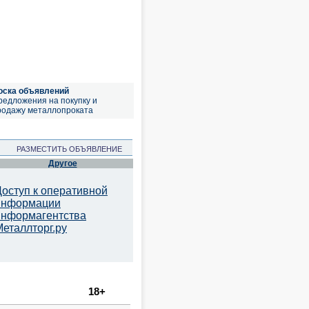
оска объявлений
редложения на покупку и
родажу металлопроката
РАЗМЕСТИТЬ ОБЪЯВЛЕНИЕ
Другое
Доступ к оперативной
информации
информагентства
Металлторг.ру
18+