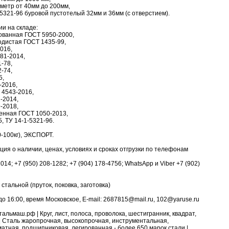
аметр от 40мм до 200мм,
1-5321-96 буровой пустотелый 32мм и 36мм (с отверстием).
ии на складе:
рованная ГОСТ 5950-2000,
одистая ГОСТ 1435-99,
016,
81-2014,
-78,
-74,
5,
-2016,
 4543-2016,
-2014,
-2018,
венная ГОСТ 1050-2013,
5, ТУ 14-1-5321-96.
-100кг), ЭКСПОРТ.
я о наличии, ценах, условиях и сроках отгрузки по телефонам
1014; +7 (950) 208-1282; +7 (904) 178-4756; WhatsApp и Viber +7 (902)
 стальной (пруток, поковка, заготовка)
о 16:00, время Московское, E-mail: 2687815@mail.ru, 102@yaruse.ru
льмаш.рф | Круг, лист, полоса, проволока, шестигранник, квадрат,
 | Сталь жаропрочная, высокопрочная, инструментальная,
тная, подшипниковая, легированная - более 650 марок стали |