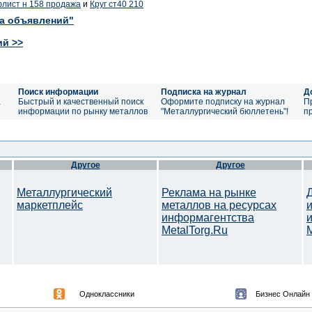
лист н 158 продажа
и
Круг ст40 210
ка объявлений"
ий >>
Поиск информации
Подписка на журнал
Д
а
Быстрый и качественный поиск
Оформите подписку на журнал
П
информации по рынку металлов
"Металлургический бюллетень"!
п
Другое
Другое
Металлургический
Реклама на рынке
маркетплейс
металлов на ресурсах
информагентства
MetalTorg.Ru
Одноклассники
Бизнес Онлайн