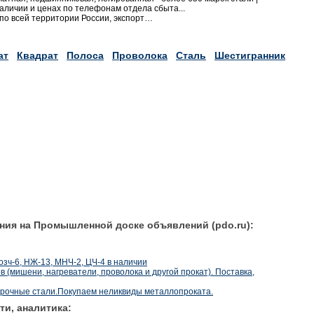
ичии и ценах по телефонам отдела сбыта...
 по всей территории России, экспорт…
ат
Квадрат
Полоса
Проволока
Сталь
Шестигранник
ния на Промышленной доске объявлений (pdo.ru):
озч-6, НЖ-13, МНЧ-2, ЦЧ-4 в наличии
 (мишени, нагреватели, проволока и другой прокат). Поставка,
рочные стали.Покупаем неликвиды металлопроката.
ти, аналитика: