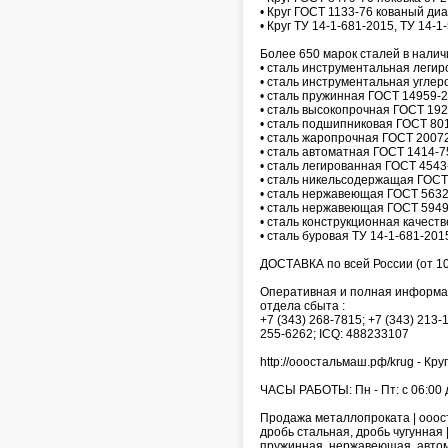
• Круг ГОСТ 1133-76 кованый ди
• Круг ТУ 14-1-681-2015, ТУ 14-
Более 650 марок сталей в налич
• сталь инструментальная леги
• сталь инструментальная углер
• сталь пружинная ГОСТ 14959-2
• сталь высокопрочная ГОСТ 192
• сталь подшипниковая ГОСТ 801
• сталь жаропрочная ГОСТ 20072
• сталь автоматная ГОСТ 1414-7
• сталь легированная ГОСТ 4543
• сталь никельсодержащая ГОСТ
• сталь нержавеющая ГОСТ 5632
• сталь нержавеющая ГОСТ 5949
• сталь конструкционная качест
• сталь буровая ТУ 14-1-681-201
ДОСТАВКА по всей России (от 10
Оперативная и полная информаци
отдела сбыта :
+7 (343) 268-7815; +7 (343) 213-
255-6262; ICQ: 488233107
http://ооостальмаш.рф/krug - Круг
ЧАСЫ РАБОТЫ: Пн - Пт: с 06:00 д
Продажа металлопроката | оооста
дробь стальная, дробь чугунная
пружинная, нержавеющая, автома