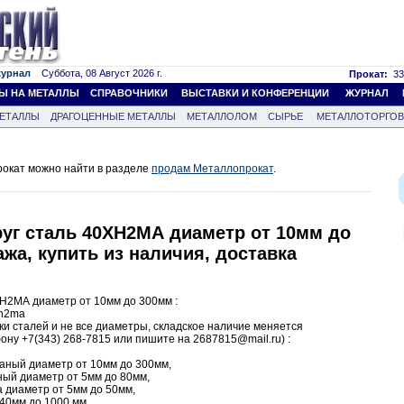
журнал
Суббота, 08 Август 2026 г.
Прокат:
33
Ы НА МЕТАЛЛЫ
СПРАВОЧНИКИ
ВЫСТАВКИ И КОНФЕРЕНЦИИ
ЖУРНАЛ
ЕТАЛЛЫ
ДРАГОЦЕННЫЕ МЕТАЛЛЫ
МЕТАЛЛОЛОМ
СЫРЬЕ
МЕТАЛЛОТОРГО
окат можно найти в разделе
продам Металлопрокат
.
руг сталь 40ХН2МА диаметр от 10мм до
ажа, купить из наличия, доставка
ХН2МА диаметр от 10мм до 300мм :
hn2ma
рки сталей и не все диаметры, складское наличие меняется
ону +7(343) 268-7815 или пишите на 2687815@mail.ru) :
таный диаметр от 10мм до 300мм,
ный диаметр от 5мм до 80мм,
а диаметр от 5мм до 50мм,
240мм до 1000 мм,