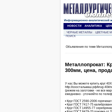
Информационно-аналитический 
НОВОСТИ
АНАЛИТИКА
ЦЕН
ЧЕРНЫЕ МЕТАЛЛЫ
ЦВЕТНЫЕ М
ПОИСК
Объявления по теме Металлопр
Металлопрокат: К
300мм, цена, прод
У нас Вы можете купить круг 40
http://ооостальмаш.рф/krug-40k
(режем на заготовки - не все ма
ежедневно - уточняйте по телеф
• Круг ГОСТ 2590-2006 горячека
• Круг ГОСТ 7417-75 калиброван
• Круг ГОСТ 14955-77 серебрянк
• Круг ГОСТ 8479-70 поковка от 