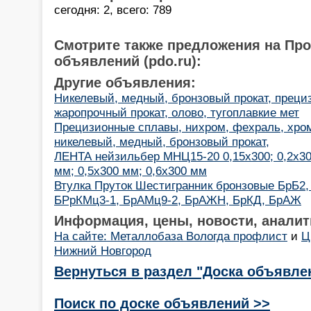
сегодня: 2, всего: 789
Смотрите также предложения на Пр
объявлений (pdo.ru):
Другие объявления:
Никелевый, медный, бронзовый прокат, преци
жаропрочный прокат, олово, тугоплавкие мет
Прецизионные сплавы, нихром, фехраль, хром
никелевый, медный, бронзовый прокат,
ЛЕНТА нейзильбер МНЦ15-20 0,15х300; 0,2х300
мм; 0,5х300 мм; 0,6х300 мм
Втулка Пруток Шестигранник бронзовые БрБ2,
БРрКМц3-1, БрАМц9-2, БрАЖН, БрКД, БрАЖ
Информация, цены, новости, аналит
На сайте: Металлобаза Вологда профлист
и
Ц
Нижний Новгород
Вернуться в раздел "Доска объявле
Поиск по доске объявлений >>