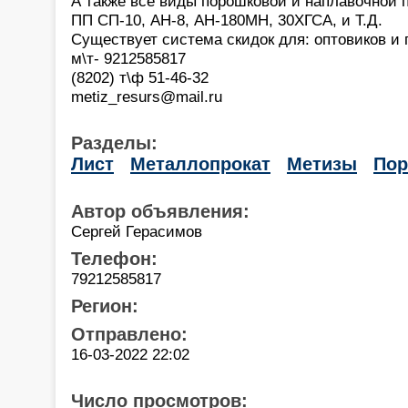
А также все виды порошковой и наплавочной 
ПП СП-10, АН-8, АН-180МН, 30ХГСА, и Т.Д.
Существует система скидок для: оптовиков и 
м\т- 9212585817
(8202) т\ф 51-46-32
metiz_resurs@mail.ru
Разделы:
Лист
Металлопрокат
Метизы
По
Автор объявления:
Сергей Герасимов
Телефон:
79212585817
Регион:
Отправлено:
16-03-2022 22:02
Число просмотров: