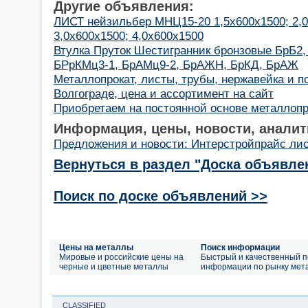
Другие объявления:
ЛИСТ нейзильбер МНЦ15-20 1,5х600х1500; 2,0
3,0х600х1500; 4,0х600х1500
Втулка Пруток Шестигранник бронзовые БрБ2,
БРрКМц3-1, БрАМц9-2, БрАЖН, БрКД, БрАЖ
Металлопрокат, листы, трубы, нержавейка и по
Волгограде, цена и ассортимент на сайт
Приобретаем на постоянной основе металлопр
Информация, цены, новости, аналит
Предложения и новости: Интерстройпрайс ли
Вернуться в раздел "Доска объявле
Поиск по доске объявлений >>
Цены на металлы
Поиск информации
Мировые и российские цены на
Быстрый и качественный п
черные и цветные металлы
информации по рынку мет
CLASSIFIED