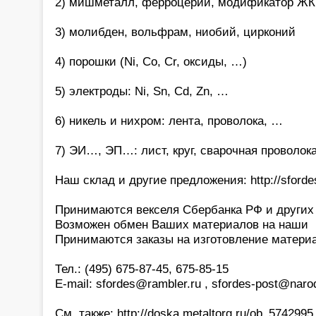
2) мишметалл, ферроцерий, модификатор ЖК
3) молибден, вольфрам, ниобий, цирконий
4) порошки (Ni, Co, Cr, оксиды, …)
5) электроды: Ni, Sn, Cd, Zn, …
6) никель и нихром: лента, проволока, …
7) ЭИ…, ЭП…: лист, круг, сварочная проволок
Наш склад и другие предложения: http://sfordes
Принимаются векселя Сбербанка РФ и других 
Возможен обмен Ваших материалов на наши
Принимаются заказы на изготовление матери
Тел.: (495) 675-87-45, 675-85-15
E-mail: sfordes@rambler.ru , sfordes-post@narod
См. также: http://doska.metaltorg.ru/ob_5742995