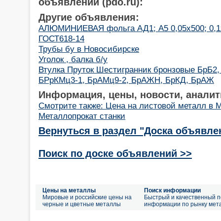
объявлений (pdo.ru):
Другие объявления:
АЛЮМИНИЕВАЯ фольга АД1; А5 0,05х500; 0,1х5
ГОСТ618-14
Трубы бу в Новосибирске
Уголок , балка б/у
Втулка Пруток Шестигранник бронзовые БрБ2,
БРрКМц3-1, БрАМц9-2, БрАЖН, БрКД, БрАЖ
Информация, цены, новости, аналит
Смотрите также: Цена на листовой металл в 
Металлопрокат станки
Вернуться в раздел "Доска объявле
Поиск по доске объявлений >>
Цены на металлы
Поиск информации
Мировые и российские цены на
Быстрый и качественный п
черные и цветные металлы
информации по рынку мет