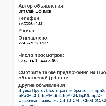
Автор объявления:
Виталий Ефимов
Телефон:
79222308400
Регион:
Отправлено:
22-02-2022 14:05
Число просмотров:
сегодня: 1, всего: 966
Смотрите также предложения на Пр
объявлений (pdo.ru):
Другие объявления:
Втулка Пруток Шестигранник бронзовые БрБ2,
БРрКМц3-1, БрАМц9-2, БрАЖН, БрКД, БрАЖ
Cварочная проволока:СВ-10ГСМТ, СВ08Г2С, С
покрытия