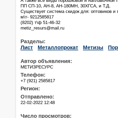
А также все виды порошковой и наплавочной 
ПП СП-10, АН-8, АН-180МН, 30ХГСА, и Т.Д.
Существует система скидок для: оптовиков и 
м\т- 9212585817
(8202) т\ф 51-46-32
metiz_resurs@mail.ru
Разделы:
Лист
Металлопрокат
Метизы
По
Автор объявления:
МЕТИЗРЕСУРС
Телефон:
+7 (921) 2585817
Регион:
Отправлено:
22-02-2022 12:48
Число просмотров: