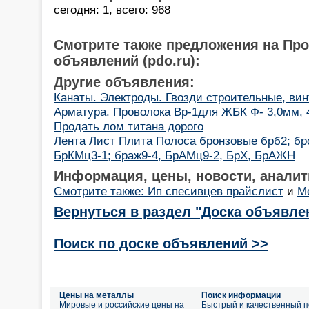
сегодня: 1, всего: 968
Смотрите также предложения на Пр
объявлений (pdo.ru):
Другие объявления:
Канаты. Электроды. Гвозди строительные, ви
Арматура. Проволока Вр-1для ЖБК Ф- 3,0мм, 
Продать лом титана дорого
Лента Лист Плита Полоса бронзовые брб2; бро
БрКМц3-1; браж9-4, БрАМц9-2, БрХ, БрАЖН
Информация, цены, новости, аналит
Смотрите также: Ип спесивцев прайслист
и
М
Вернуться в раздел "Доска объявле
Поиск по доске объявлений >>
Цены на металлы
Поиск информации
Мировые и российские цены на
Быстрый и качественный п