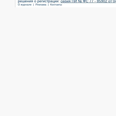
решения о регистрации:
серия ПИ № ФС 77 - 85902 от 04
О журнале |
Реклама |
Контакты