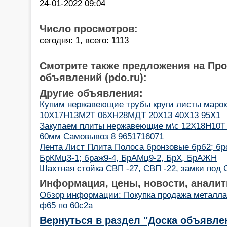
24-01-2022 09:04
Число просмотров:
сегодня: 1, всего: 1113
Смотрите также предложения на Пр
объявлений (pdo.ru):
Другие объявления:
Купим нержавеющие трубы круги листы маро
10Х17Н13М2Т 06ХН28МДТ 20Х13 40Х13 95Х1
Закупаем плиты нержавеющие м\с 12Х18Н10Т
60мм Самовывоз 8 9651716071
Лента Лист Плита Полоса бронзовые брб2; бро
БрКМц3-1; браж9-4, БрАМц9-2, БрХ, БрАЖН
Шахтная стойка СВП -27, СВП -22, замки под
Информация, цены, новости, аналит
Обзор информации: Покупка продажа металла
ф65 по 60с2а
Вернуться в раздел "Доска объявле