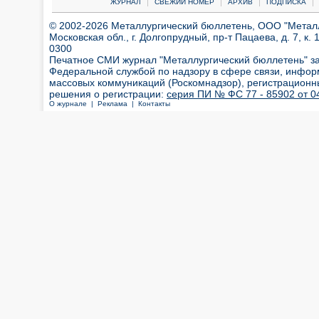
|
|
|
|
ЖУРНАЛ
СВЕЖИЙ НОМЕР
АРХИВ
ПОДПИСКА
© 2002-2026 Металлургический бюллетень, ООО "Металлт
Московская обл., г. Долгопрудный, пр-т Пацаева, д. 7, к. 1
0300
Печатное СМИ журнал "Металлургический бюллетень" з
Федеральной службой по надзору в сфере связи, инфор
массовых коммуникаций (Роскомнадзор), регистрационн
решения о регистрации:
серия ПИ № ФС 77 - 85902 от 04
О журнале |
Реклама |
Контакты