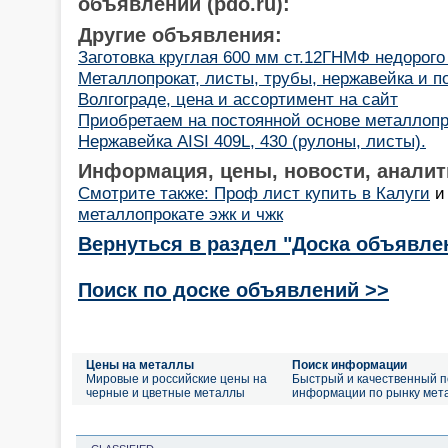
объявлений (pdo.ru):
Другие объявления:
Заготовка круглая 600 мм ст.12ГНМФ недорого 
Металлопрокат, листы, трубы, нержавейка и по
Волгограде, цена и ассортимент на сайт
Приобретаем на постоянной основе металлопр
Нержавейка AISI 409L, 430 (рулоны, листы).
Информация, цены, новости, аналит
Смотрите также: Проф лист купить в Калуги
металлопрокате эжк и чжк
Вернуться в раздел "Доска объявле
Поиск по доске объявлений >>
Цены на металлы
Поиск информации
Мировые и российские цены на
Быстрый и качественный п
черные и цветные металлы
информации по рынку мет