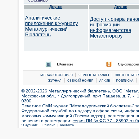
CLASSIFIED
Другое
Другое
Аналитические
Доступ к оперативно
приложения к журналу
информации
Металлургический
информагентства
Бюллетень
Металлторг.ру
ВКонтакте
Одноклассни
|
|
МЕТАЛЛОТОРГОВЛЯ
ЧЕРНЫЕ МЕТАЛЛЫ
ЦВЕТНЫЕ МЕТ
|
|
|
|
ЖУРНАЛ
СВЕЖИЙ НОМЕР
АРХИВ
ПОДПИСКА
© 2002-2026 Металлургический бюллетень, ООО "Металлт
Московская обл., г. Долгопрудный, пр-т Пацаева, д. 7, к. 1
0300
Печатное СМИ журнал "Металлургический бюллетень" з
Федеральной службой по надзору в сфере связи, инфор
массовых коммуникаций (Роскомнадзор), регистрационн
решения о регистрации:
серия ПИ № ФС 77 - 85902 от 04
О журнале |
Реклама |
Контакты