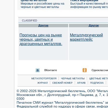
Цены на металлы
Поиск информации
Мировые и российские цены на
Быстрый и качественный п
черные и цветные металлы
информации по рынку мет
CLASSIFIED
Другое
Другое
Прогнозы цен на рынке
Металлургический
черных, цветных и
маркетплейс
драгоценных металлов.
ВКонтакте
Одноклассни
|
|
МЕТАЛЛОТОРГОВЛЯ
ЧЕРНЫЕ МЕТАЛЛЫ
ЦВЕТНЫЕ МЕТ
|
|
|
|
ЖУРНАЛ
СВЕЖИЙ НОМЕР
АРХИВ
ПОДПИСКА
© 2002-2026 Металлургический бюллетень, ООО "Металлт
Московская обл., г. Долгопрудный, пр-т Пацаева, д. 7, к. 1
0300
Печатное СМИ журнал "Металлургический бюллетень" з
Федеральной службой по надзору в сфере связи, инфор