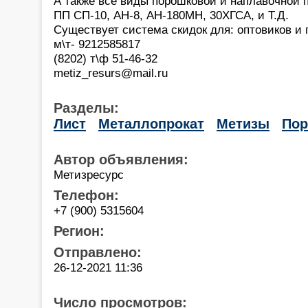
А также все виды порошковой и наплавочной 
ПП СП-10, АН-8, АН-180МН, 30ХГСА, и Т.Д.
Существует система скидок для: оптовиков и 
м\т- 9212585817
(8202) т\ф 51-46-32
metiz_resurs@mail.ru
Разделы:
Лист
Металлопрокат
Метизы
По
Автор объявления:
Метизресурс
Телефон:
+7 (900) 5315604
Регион:
Отправлено:
26-12-2021 11:36
Число просмотров: