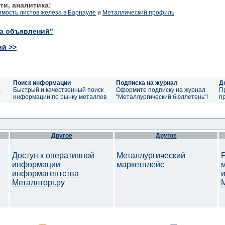
ти, аналитика:
имость листов железа в Барнауле
и
Металлический профиль
ка объявлений"
ий >>
Поиск информации
Подписка на журнал
Д
а
Быстрый и качественный поиск
Оформите подписку на журнал
П
информации по рынку металлов
"Металлургический бюллетень"!
п
Другое
Другое
Доступ к оперативной
Металлургический
информации
маркетплейс
информагентства
Металлторг.ру
M