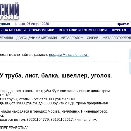
журнал
Четверг, 06 Август 2026 г.
Прокат:
Ы НА МЕТАЛЛЫ
СПРАВОЧНИКИ
ВЫСТАВКИ И КОНФЕРЕНЦИИ
ЖУРНАЛ
ЕТАЛЛЫ
ДРАГОЦЕННЫЕ МЕТАЛЛЫ
МЕТАЛЛОЛОМ
СЫРЬЕ
МЕТАЛЛОТОРГО
окат можно найти в разделе
продам Металлопрокат
.
 труба, лист, балка. швеллер, уголок.
 предлагает к поставке трубы б/у и восстановленные диаметром
н с НДС
 из трубы) сталь 09г2с от 50 000руб.тн с НДС.
0(б.ш.к)от 39000руб.тн. до 60000руб.тн.с НДС,труба профильная
лады находятся в городах: Москва, Челябинск, Нижневартовск,
ск.
аться по тел: 89261104779; 89191162617, или на почту:
ОМПЕРЕРАБОТКА"