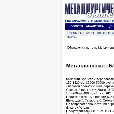
Информационно-аналитический 
НОВОСТИ
АНАЛИТИКА
ЦЕН
ЧЕРНЫЕ МЕТАЛЛЫ
ЦВЕТНЫЕ М
ПОИСК
Объявления по теме Металлопр
Металлопрокат: Б/У
Компания Транслом-переработка
159-1420 мм, 36000-52000 руб.т
Листовой прокат 8-16мм (перекат
Сортовой прокат б/у: балка 23-7
140-200мм, 48000руб.тн.с НДС
Производственные площадки и ск
Шемордан(р.Татарстан), Смолен
По вопросам приобретения обращ
d.ivanov@tl-p.ru!
Представитель ООО "ТРАНСЛ