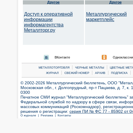
Другое
Другое
Доступ к оперативной
Металлургический
информации
маркетплейс
информагентства
Металлторг.ру
ВКонтакте
Одноклассни
|
|
МЕТАЛЛОТОРГОВЛЯ
ЧЕРНЫЕ МЕТАЛЛЫ
ЦВЕТНЫЕ МЕТ
|
|
|
|
ЖУРНАЛ
СВЕЖИЙ НОМЕР
АРХИВ
ПОДПИСКА
© 2002-2026 Металлургический бюллетень, ООО "Металлт
Московская обл., г. Долгопрудный, пр-т Пацаева, д. 7, к. 1
0300
Печатное СМИ журнал "Металлургический бюллетень" з
Федеральной службой по надзору в сфере связи, инфор
массовых коммуникаций (Роскомнадзор), регистрационн
решения о регистрации:
серия ПИ № ФС 77 - 85902 от 04
О журнале |
Реклама |
Контакты