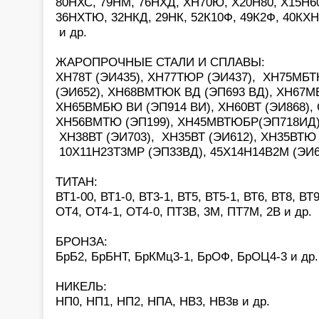
80НХС, 79НМ, 76НХД, ХН70Ю, Х20Н80, Х15Н60
36НХТЮ, 32НКД, 29НК, 52К10Ф, 49К2Ф, 40КХН
и др.
ЖАРОПРОЧНЫЕ СТАЛИ И СПЛАВЫ:
ХН78Т (ЭИ435), ХН77ТЮР (ЭИ437), ХН75МБТ
(ЭИ652), ХН68ВМТЮК ВД (ЭП693 ВД), ХН67М
ХН65ВМБЮ ВИ (ЭП914 ВИ), ХН60ВТ (ЭИ868),
ХН56ВМТЮ (ЭП199), ХН45МВТЮБР(ЭП718ИД),
ХН38ВТ (ЭИ703), ХН35ВТ (ЭИ612), ХН35ВТ
10Х11Н23Т3МР (ЭП33ВД), 45Х14Н14В2М (ЭИ69
ТИТАН:
ВТ1-00, ВТ1-0, ВТ3-1, ВТ5, ВТ5-1, ВТ6, ВТ8, ВТ9
ОТ4, ОТ4-1, ОТ4-0, ПТ3В, 3М, ПТ7М, 2В и др.
БРОНЗА:
БрБ2, БрБНТ, БрКМц3-1, БрОФ, БрОЦ4-3 и др.
НИКЕЛЬ:
НП0, НП1, НП2, НПА, НВ3, НВ3в и др.