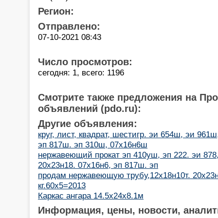
Регион:
Отправлено:
07-10-2021 08:43
Число просмотров:
сегодня: 1, всего: 1196
Смотрите также предложения на Пр
объявлений (pdo.ru):
Другие объявления:
круг, лист, квадрат, шестигр. эи 654ш, эи 961ш
эп 817ш. эп 310ш, 07х16н6ш
нержавеющий прокат эп 410уш, эп 222. эи 878, 
20х23н18. 07х16н6, эп 817ш. эп
продам нержавеющую трубу,12х18н10т. 20х23н1
кг.60х5=2013
Каркас ангара 14.5х24х8.1м
Информация, цены, новости, аналит