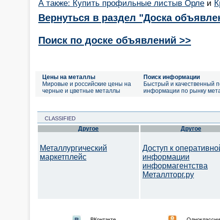
А также: Купить профильные листыв Орле
и
К
Вернуться в раздел "Доска объявле
Поиск по доске объявлений >>
Цены на металлы
Поиск информации
Мировые и российские цены на
Быстрый и качественный п
черные и цветные металлы
информации по рынку мет
CLASSIFIED
Другое
Другое
Металлургический
Доступ к оперативно
маркетплейс
информации
информагентства
Металлторг.ру
ВКонтакте
Одноклассни