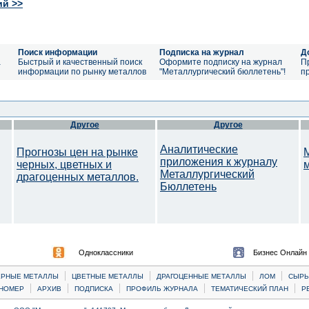
ий >>
Поиск информации
Подписка на журнал
Д
а
Быстрый и качественный поиск
Оформите подписку на журнал
П
информации по рынку металлов
"Металлургический бюллетень"!
п
Другое
Другое
Аналитические
Прогнозы цен на рынке
приложения к журналу
черных, цветных и
Металлургический
драгоценных металлов.
Бюллетень
Одноклассники
Бизнес Онлайн
|
|
|
|
ЕРНЫЕ МЕТАЛЛЫ
ЦВЕТНЫЕ МЕТАЛЛЫ
ДРАГОЦЕННЫЕ МЕТАЛЛЫ
ЛОМ
CЫРЬ
|
|
|
|
|
НОМЕР
АРХИВ
ПОДПИСКА
ПРОФИЛЬ ЖУРНАЛА
ТЕМАТИЧЕСКИЙ ПЛАН
Р