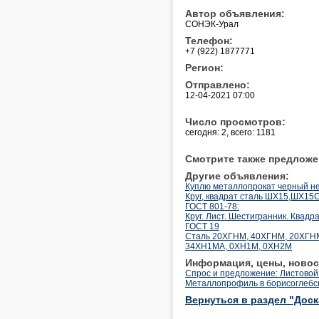
Автор объявления:
СОНЭК-Урал
Телефон:
+7 (922) 1877771
Регион:
Отправлено:
12-04-2021 07:00
Число просмотров:
сегодня: 2, всего: 1181
Смотрите также предложе
Другие объявления:
Куплю металлопрокат черный н
Круг, квадрат сталь ШХ15,ШХ1
ГОСТ 801-78:
Круг. Лист. Шестигранник. Квадр
ГОСТ 19
Сталь 20ХГНМ, 40ХГНМ, 20ХГН
34ХН1МА, 0ХН1М, 0ХН2М
Информация, цены, новос
Спрос и предложение: Листовой
Металлопрофиль в борисоглебс
Вернуться в раздел "Дос