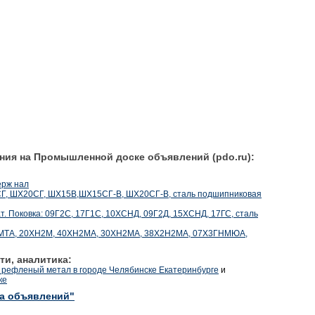
ния на Промышленной доске объявлений (pdo.ru):
ерж нал
5СГ, ШХ20СГ, ШХ15В,ШХ15СГ-В, ШХ20СГ-В, сталь подшипниковая
ат. Поковка: 09Г2С, 17Г1С, 10ХСНД, 09Г2Д, 15ХСНД, 17ГС, сталь
МТА, 20ХН2М, 40ХН2МА, 30ХН2МА, 38Х2Н2МА, 07Х3ГНМЮА,
ти, аналитика:
 рефленый метал в городе Челябинске Екатеринбурге
и
ке
ка объявлений"