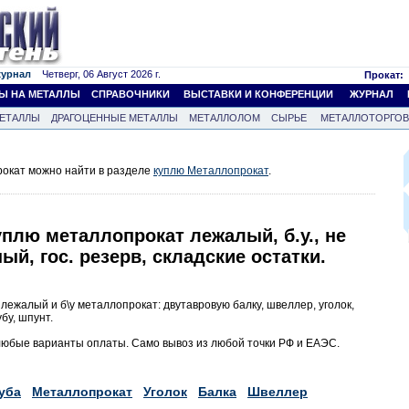
журнал
Четверг, 06 Август 2026 г.
Прокат:
Ы НА МЕТАЛЛЫ
СПРАВОЧНИКИ
ВЫСТАВКИ И КОНФЕРЕНЦИИ
ЖУРНАЛ
ЕТАЛЛЫ
ДРАГОЦЕННЫЕ МЕТАЛЛЫ
МЕТАЛЛОЛОМ
СЫРЬЕ
МЕТАЛЛОТОРГО
окат можно найти в разделе
куплю Металлопрокат
.
плю металлопрокат лежалый, б.у., не
ый, гос. резерв, складские остатки.
лежалый и б\у металлопрокат: двутавровую балку, швеллер, уголок,
убу, шпунт.
юбые варианты оплаты. Само вывоз из любой точки РФ и ЕАЭС.
уба
Металлопрокат
Уголок
Балка
Швеллер