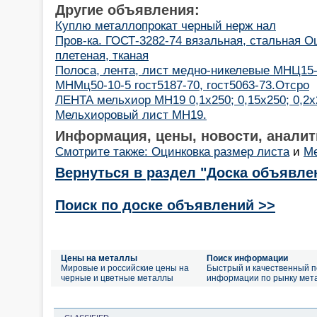
Другие объявления:
Куплю металлопрокат черный нерж нал
Пров-ка. ГОСТ-3282-74 вязальная, стальная Оц
плетеная, тканая
Полоса, лента, лист медно-никелевые МНЦ15-
МНМц50-10-5 гост5187-70, гост5063-73.Отсро
ЛЕНТА мельхиор МН19 0,1х250; 0,15х250; 0,2х2
Мельхиоровый лист МН19.
Информация, цены, новости, аналит
Смотрите также: Оцинковка размер листа
и
Ме
Вернуться в раздел "Доска объявле
Поиск по доске объявлений >>
Цены на металлы
Поиск информации
Мировые и российские цены на
Быстрый и качественный п
черные и цветные металлы
информации по рынку мет