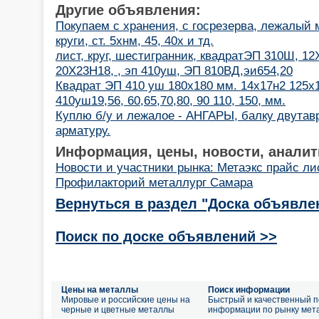
Другие объявления:
Покупаем с хранения, с госрезерва, лежалый м
круги, ст. 5хнм, 45, 40х и тд.
лист, круг, шестигранник, квадратЭП 310Ш, 1
20Х23Н18, , эп 410уш, ЭП 810ВД,эи654,20
Квадрат ЭП 410 уш 180х180 мм. 14х17н2 125х1
410уш19,56, 60,65,70,80, 90 110, 150, мм.
Куплю б/у и лежалое - АНГАРЫ, балку двутавр
арматуру.
Информация, цены, новости, аналит
Новости и участники рынка: Метаэкс прайс ли
Профилакторий металлург Самара
Вернуться в раздел "Доска объявле
Поиск по доске объявлений >>
Цены на металлы
Поиск информации
Мировые и российские цены на
Быстрый и качественный п
черные и цветные металлы
информации по рынку мет