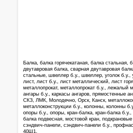
Балка, балка горячекатаная, балка стальная, б
двутавровая балка, сварная двутавровая балк
стальные, швеллер б.у., швеллер, уголок б.у.,
лист, лист б.у., лист металлический, лист гор
металлопрокат, металлопрокат б.у., лежалый м
ангары б.у., каркасы ангаров, прямостенные а
СКЗ, ЛМК, Молодечно, Орск, Канск, металлоко
металлоконструкции б.у., колонны, колонны б.у.
опоры б.у., опоры, кран-балка, кран-балка б.у.,
балка подвесная, мостовой кран, подкрановые 
сэндвич-панели, сэндвич-панели б.у., профнас
40Ш1,