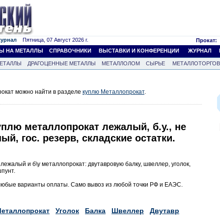
журнал
Пятница, 07 Август 2026 г.
Прокат:
Ы НА МЕТАЛЛЫ
СПРАВОЧНИКИ
ВЫСТАВКИ И КОНФЕРЕНЦИИ
ЖУРНАЛ
ЕТАЛЛЫ
ДРАГОЦЕННЫЕ МЕТАЛЛЫ
МЕТАЛЛОЛОМ
СЫРЬЕ
МЕТАЛЛОТОРГО
окат можно найти в разделе
куплю Металлопрокат
.
плю металлопрокат лежалый, б.у., не
ый, гос. резерв, складские остатки.
лежалый и б\у металлопрокат: двутавровую балку, швеллер, уголок,
шпунт.
юбые варианты оплаты. Само вывоз из любой точки РФ и ЕАЭС.
еталлопрокат
Уголок
Балка
Швеллер
Двутавр