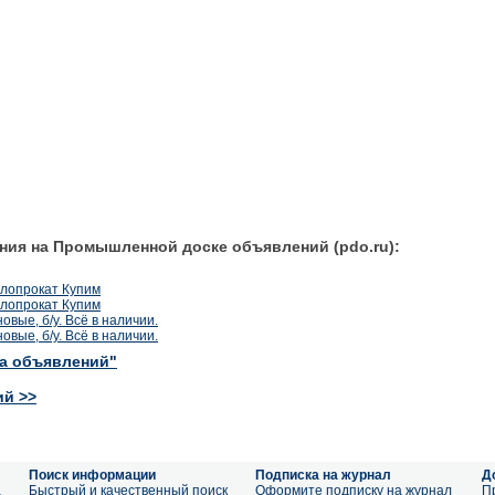
ния на Промышленной доске объявлений (pdo.ru):
лопрокат Купим
лопрокат Купим
овые, б/у. Всё в наличии.
овые, б/у. Всё в наличии.
ка объявлений"
ий >>
Поиск информации
Подписка на журнал
Д
а
Быстрый и качественный поиск
Оформите подписку на журнал
П