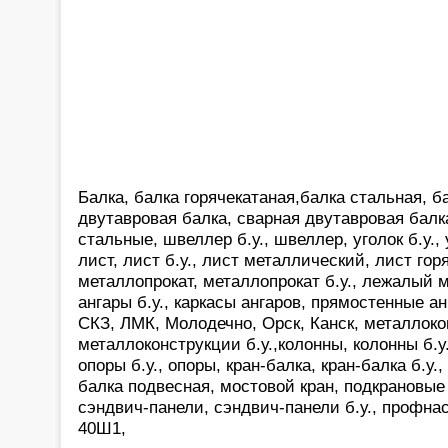
Балка, балка горячекатаная,балка стальная, ба
двутавровая балка, сварная двутавровая балк
стальные, швеллер б.у., швеллер, уголок б.у.,
лист, лист б.у., лист металлический, лист гор
металлопрокат, металлопрокат б.у., лежалый м
ангары б.у., каркасы ангаров, прямостенные а
СКЗ, ЛМК, Молодечно, Орск, Канск, металлоко
металлоконструкции б.у.,колонны, колонны б.у.,
опоры б.у., опоры, кран-балка, кран-балка б.у.,
балка подвесная, мостовой кран, подкрановые 
сэндвич-панели, сэндвич-панели б.у., профнас
40Ш1,