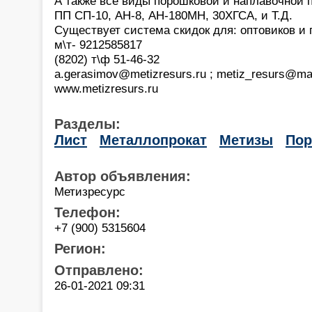
А также все виды порошковой и наплавочной 
ПП СП-10, АН-8, АН-180МН, 30ХГСА, и Т.Д.
Существует система скидок для: оптовиков и 
м\т- 9212585817
(8202) т\ф 51-46-32
a.gerasimov@metizresurs.ru ; metiz_resurs@mai
www.metizresurs.ru
Разделы:
Лист
Металлопрокат
Метизы
По
Автор объявления:
Метизресурс
Телефон:
+7 (900) 5315604
Регион:
Отправлено:
26-01-2021 09:31