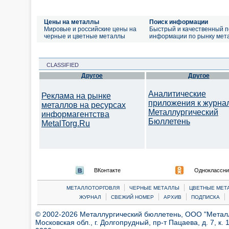
Цены на металлы
Поиск информации
Мировые и российские цены на
Быстрый и качественный п
черные и цветные металлы
информации по рынку мет
CLASSIFIED
Другое
Другое
Аналитические
Реклама на рынке
приложения к журна
металлов на ресурсах
Металлургический
информагентства
Бюллетень
MetalTorg.Ru
ВКонтакте
Одноклассни
|
|
МЕТАЛЛОТОРГОВЛЯ
ЧЕРНЫЕ МЕТАЛЛЫ
ЦВЕТНЫЕ МЕТ
|
|
|
|
ЖУРНАЛ
СВЕЖИЙ НОМЕР
АРХИВ
ПОДПИСКА
© 2002-2026 Металлургический бюллетень, ООО "Металлт
Московская обл., г. Долгопрудный, пр-т Пацаева, д. 7, к. 1