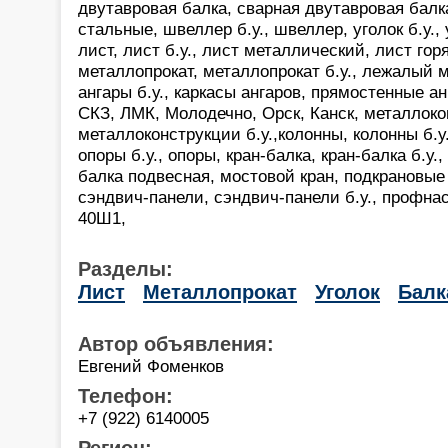
двутавровая балка, сварная двутавровая балк
стальные, швеллер б.у., швеллер, уголок б.у.,
лист, лист б.у., лист металлический, лист гор
металлопрокат, металлопрокат б.у., лежалый м
ангары б.у., каркасы ангаров, прямостенные а
СКЗ, ЛМК, Молодечно, Орск, Канск, металлоко
металлоконструкции б.у.,колонны, колонны б.у.,
опоры б.у., опоры, кран-балка, кран-балка б.у.,
балка подвесная, мостовой кран, подкрановые 
сэндвич-панели, сэндвич-панели б.у., профнас
40Ш1,
Разделы:
Лист
Металлопрокат
Уголок
Балк
Автор объявления:
Евгений Фоменков
Телефон:
+7 (922) 6140005
Регион: