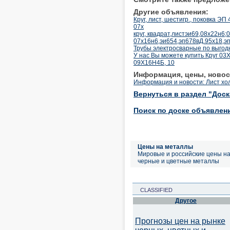
Другие объявления:
Круг, лист, шестигр., поковка Э
07х
круг, квадрат,листэи69,08х22н6;
07х16н6,эи654,эп678вД.95х18,э
Трубы электросварные по выгод
У нас Вы можете купить Круг 0
09Х16Н4Б, 10
Информация, цены, новос
Информация и новости: Лист хо
Вернуться в раздел "Дос
Поиск по доске объявлен
Цены на металлы
Мировые и российские цены н
черные и цветные металлы
CLASSIFIED
Другое
Прогнозы цен на рынке