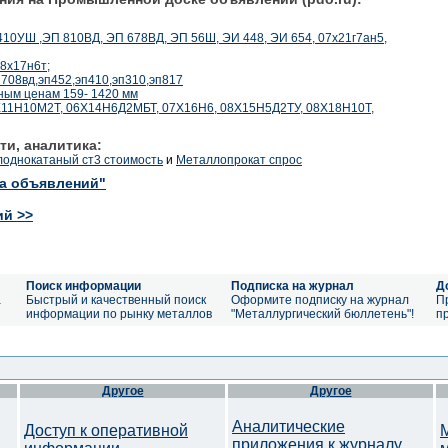
П 410УШ ,ЭП 810ВД, ЭП 678ВД, ЭП 56Ш, ЭИ 448, ЭИ 654, 07х21г7ан5,
08х17н6т;
п708вд,эп452,эп410,эп310,эп817
ным ценам 159- 1420 мм
3Х11Н10М2Т, 06Х14Н6Д2МБТ, 07Х16Н6, 08Х15Н5Д2ТУ, 08Х18Н10Т,
ти, аналитика:
лоднокатаный ст3 стоимость
и
Металлопрокат спрос
ка объявлений"
ий >>
Поиск информации
Подписка на журнал
Д
а
Быстрый и качественный поиск
Оформите подписку на журнал
П
информации по рынку металлов
"Металлургический бюллетень"!
п
Другое
Другое
Аналитические
Доступ к оперативной
приложения к журналу