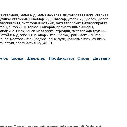
а стальная, балка б.у., балка лежалая, двутавровая балка, сварная
тавры стальные, швеллер б.у., швеллер, уголок б.у., уголок, уголок
металлический, лист горячекатаный, металлопрокат, металлопрокат
гары, ангары б.у., каркасы ангаров, прямостенные ангары,
лодечно, Орск, Канск, металлоконструкции, металлоконструкции
,стойки б.у., опоры б.у., опоры, кран-балка, кран-балка б.у., кран-
сная, мостовой кран, подкрановые пути, крановые пути, сэндвич-
офнастил, профнастил б.у., 40Ш1,
олок
Балка
Швеллер
Профнастил
Сталь
Двутавр
ния на Промышленной доске объявлений (pdo.ru):