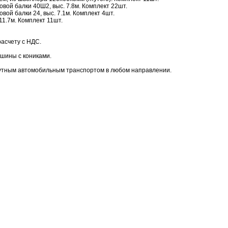
овой балки 40Ш2, выс. 7.8м. Комплект 22шт.
вой балки 24, выс. 7.1м. Комплект 4шт.
11.7м. Комплект 11шт.
асчету с НДС.
ашины с кониками.
путным автомобильным транспортом в любом направлении.