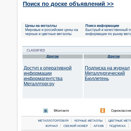
Поиск по доске объявлений >>
Цены на металлы
Поиск информации
Мировые и российские цены на
Быстрый и качественный п
черные и цветные металлы
информации по рынку мет
CLASSIFIED
Другое
Другое
Доступ к оперативной
Подписка на журнал
информации
Металлургический
информагентства
Бюллетень
Металлторг.ру
ВКонтакте
Одноклассни
|
|
МЕТАЛЛОТОРГОВЛЯ
ЧЕРНЫЕ МЕТАЛЛЫ
ЦВЕТНЫЕ МЕТ
|
|
|
|
ЖУРНАЛ
СВЕЖИЙ НОМЕР
АРХИВ
ПОДПИСКА