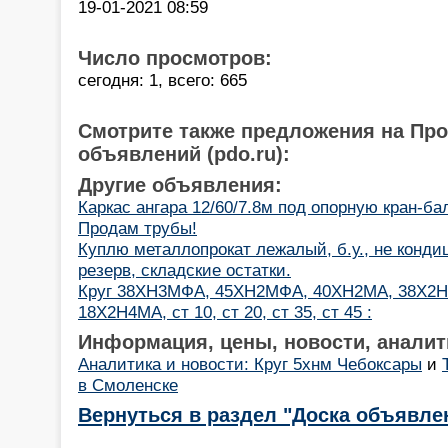
19-01-2021 08:59
Число просмотров:
сегодня: 1, всего: 665
Смотрите также предложения на Пр
объявлений (pdo.ru):
Другие объявления:
Каркас ангара 12/60/7.8м под опорную кран-балк
Продам трубы!
Куплю металлопрокат лежалый, б.у., не конди
резерв, складские остатки.
Круг 38ХН3МФА, 45ХН2МФА, 40ХН2МА, 38Х2Н2
18Х2Н4МА, ст 10, ст 20, ст 35, ст 45 :
Информация, цены, новости, аналит
Аналитика и новости: Круг 5хнм Чебоксары
и
в Смоленске
Вернуться в раздел "Доска объявле