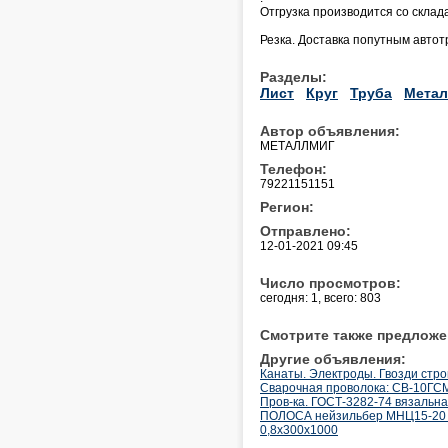
Отгрузка производится со склада
Резка. Доставка попутным авто
Разделы:
Лист
Круг
Труба
Метал
Автор объявления:
МЕТАЛЛМИГ
Телефон:
79221151151
Регион:
Отправлено:
12-01-2021 09:45
Число просмотров:
сегодня: 1, всего: 803
Смотрите также предложе
Другие объявления:
Канаты. Электроды. Гвозди стр
Cварочная проволока: СВ-10ГСМ
Пров-ка. ГОСТ-3282-74 вязальная
ПОЛОСА нейзильбер МНЦ15-20 8
0,8х300х1000