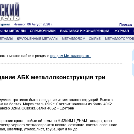
журнал
Четверг, 06 Август 2026 г.
Прокат:
Ы НА МЕТАЛЛЫ
СПРАВОЧНИКИ
ВЫСТАВКИ И КОНФЕРЕНЦИИ
ЖУРНАЛ
ЕТАЛЛЫ
ДРАГОЦЕННЫЕ МЕТАЛЛЫ
МЕТАЛЛОЛОМ
СЫРЬЕ
МЕТАЛЛОТОРГО
окат можно найти в разделе
продам Металлопрокат
.
дание АБК металлоконструкция три
административно бытовое здание из металлоконструкций. Высота
а на болтах. Марка сталь 09г2с. Состоит: колонны из балки 40К2
анкер 32мм. Обвязка балка 40Б2 = 124тонн
в короткие сроки, любые объемы по НИЗКИМ ЦЕНАМ - ангары, кран-
 спектр черного металлопроката нового, лежалого, восстановленного
я, швеллер, уголок, лист, труба, круг и мн.др.