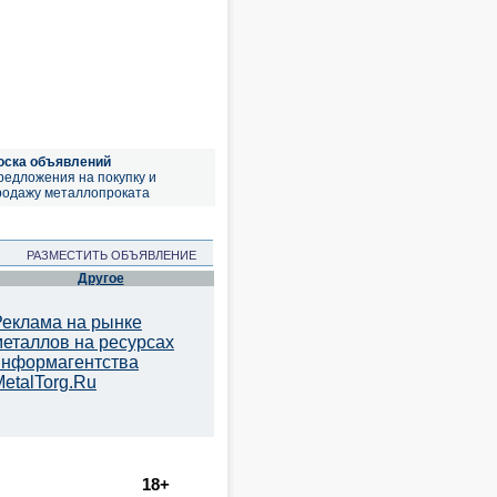
оска объявлений
редложения на покупку и
родажу металлопроката
РАЗМЕСТИТЬ ОБЪЯВЛЕНИЕ
Другое
Реклама на рынке
металлов на ресурсах
информагентства
etalTorg.Ru
18+