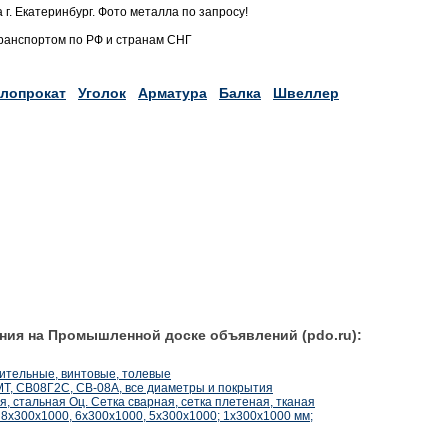
 г. Екатеринбург. Фото металла по запросу!
транспортом по РФ и странам СНГ
лопрокат
Уголок
Арматура
Балка
Швеллер
ния на Промышленной доске объявлений (pdo.ru):
оительные, винтовые, толевые
Т, СВ08Г2С, СВ-08А, все диаметры и покрытия
, стальная Оц. Сетка сварная, сетка плетеная, тканая
х300х1000, 6х300х1000, 5х300х1000; 1х300х1000 мм;