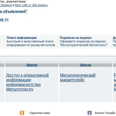
ти, аналитика:
ы Брянск
и
Круг 140 ст 40х купить
ка объявлений"
ий >>
Поиск информации
Подписка на журнал
Д
а
Быстрый и качественный поиск
Оформите подписку на журнал
П
информации по рынку металлов
"Металлургический бюллетень"!
п
Другое
Другое
Доступ к оперативной
Металлургический
информации
маркетплейс
информагентства
Металлторг.ру
M
Одноклассники
Бизнес Онлайн