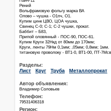
Панч-11
Рений
Вольфрамовую фольгу марка ВА
Олово – чушка - О1пч, О1.
Купим цинк ЦВО, ЦОА чушка,
Свинец С-0; С-1; С-2 чушки, прокат.
Баббит – Б83,
Припой оловянный - ПОС-90, ПОС-61.
Купим Круги 32Нкд от 80мм до 170мм;
Круги, ленты 79Нм 0,1мм; ,05мм; 0,8мм; 1мм.
титановую проволоку - ВТ1-0, ВТ1-00, ПТ-7Мсв
Разделы:
Лист
Круг
Труба
Металлопрокат
Автор объявления:
Владимир Соловьев
Телефон:
79531406318
Регион: