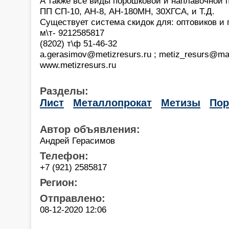
А также все виды порошковой и наплавочной 
ПП СП-10, АН-8, АН-180МН, 30ХГСА, и Т.Д.
Существует система скидок для: оптовиков и 
м\т- 9212585817
(8202) т\ф 51-46-32
a.gerasimov@metizresurs.ru ; metiz_resurs@mai
www.metizresurs.ru
Разделы:
Лист
Металлопрокат
Метизы
По
Автор объявления:
Андрей Герасимов
Телефон:
+7 (921) 2585817
Регион:
Отправлено:
08-12-2020 12:06