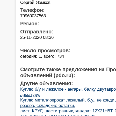
Сергей Языков
Телефон:
79960037563
Регион:
Отправлено:
25-11-2020 08:36
Число просмотров:
сегодня: 1, всего: 734
Смотрите также предложения на Пр
объявлений (pdo.ru):
Другие объявления:
Куплю б/у и лежалое - ангары, балку двутавро
арматуру.
Куплю металлопрокат лежалый, б.у., не конди
резерв, складские остатки.
лист, КРУГ, шестигранник, квадрат 12Х21Н5Т, 