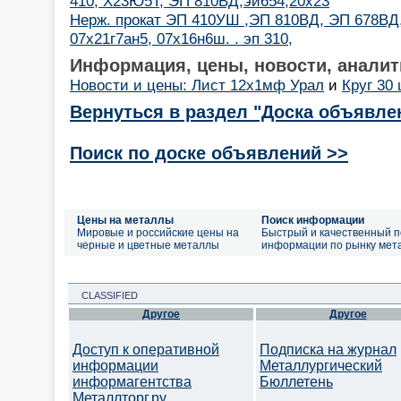
410, Х23Ю5Т, ЭП 810ВД,эи654,20х23
Нерж. прокат ЭП 410УШ ,ЭП 810ВД, ЭП 678ВД,
07х21г7ан5, 07х16н6ш. . эп 310,
Информация, цены, новости, аналит
Новости и цены: Лист 12х1мф Урал
и
Круг 30 
Вернуться в раздел "Доска объявле
Поиск по доске объявлений >>
Цены на металлы
Поиск информации
Мировые и российские цены на
Быстрый и качественный п
черные и цветные металлы
информации по рынку мет
CLASSIFIED
Другое
Другое
Доступ к оперативной
Подписка на журнал
информации
Металлургический
информагентства
Бюллетень
Металлторг.ру