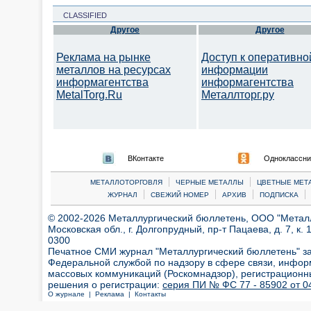
CLASSIFIED
Другое
Другое
Реклама на рынке
Доступ к оперативно
металлов на ресурсах
информации
информагентства
информагентства
MetalTorg.Ru
Металлторг.ру
ВКонтакте
Одноклассни
|
|
МЕТАЛЛОТОРГОВЛЯ
ЧЕРНЫЕ МЕТАЛЛЫ
ЦВЕТНЫЕ МЕТ
|
|
|
|
ЖУРНАЛ
СВЕЖИЙ НОМЕР
АРХИВ
ПОДПИСКА
© 2002-2026 Металлургический бюллетень, ООО "Металлт
Московская обл., г. Долгопрудный, пр-т Пацаева, д. 7, к. 1
0300
Печатное СМИ журнал "Металлургический бюллетень" з
Федеральной службой по надзору в сфере связи, инфор
массовых коммуникаций (Роскомнадзор), регистрационн
решения о регистрации:
серия ПИ № ФС 77 - 85902 от 04
О журнале |
Реклама |
Контакты