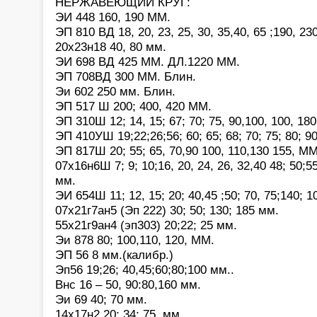
НЕРЖАВЕЮЩИЙ КРУГ:
ЭИ 448 160, 190 ММ.
ЭП 810 ВД 18, 20, 23, 25, 30, 35,40, 65 ;190, 23
20х23н18 40, 80 мм.
ЭИ 698 ВД 425 ММ. ДЛ.1220 ММ.
ЭП 708ВД 300 ММ. Блин.
Эи 602 250 мм. Блин.
ЭП 517 Ш 200; 400, 420 ММ.
ЭП 310Ш 12; 14, 15; 67; 70; 75, 90,100, 100, 18
ЭП 410УШ 19;22;26;56; 60; 65; 68; 70; 75; 80; 9
ЭП 817Ш 20; 55; 65, 70,90 100, 110,130 155, ММ
07х16н6Ш 7; 9; 10;16, 20, 24, 26, 32,40 48; 50;55
мм.
ЭИ 654Ш 11; 12, 15; 20; 40,45 ;50; 70, 75;140; 1
07х21г7ан5 (Эп 222) 30; 50; 130; 185 мм.
55х21г9ан4 (эп303) 20;22; 25 мм.
Эи 878 80; 100,110, 120, ММ.
ЭП 56 8 мм.(калибр.)
Эп56 19;26; 40,45;60;80;100 мм..
Внс 16 – 50, 90:80,160 мм.
Эи 69 40; 70 мм.
14х17н2 20; 34; 75, мм.