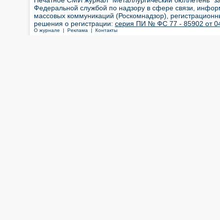
Печатное СМИ журнал "Металлургический бюллетень" з
Федеральной службой по надзору в сфере связи, инфор
массовых коммуникаций (Роскомнадзор), регистрационн
решения о регистрации:
серия ПИ № ФС 77 - 85902 от 04
О журнале |
Реклама |
Контакты