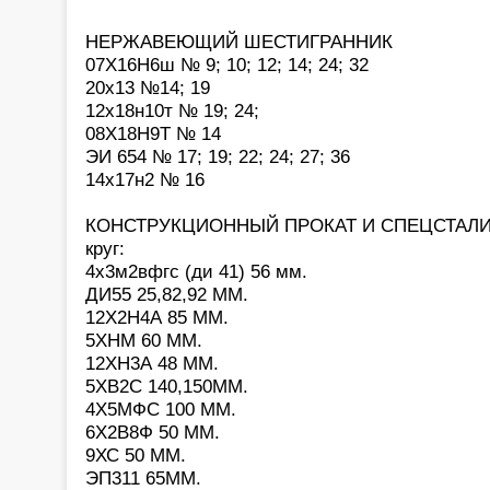
НЕРЖАВЕЮЩИЙ ШЕСТИГРАННИК
07Х16Н6ш № 9; 10; 12; 14; 24; 32
20х13 №14; 19
12х18н10т № 19; 24;
08Х18Н9Т № 14
ЭИ 654 № 17; 19; 22; 24; 27; 36
14х17н2 № 16
КОНСТРУКЦИОННЫЙ ПРОКАТ И СПЕЦСТАЛИ
круг:
4х3м2вфгс (ди 41) 56 мм.
ДИ55 25,82,92 ММ.
12Х2Н4А 85 ММ.
5ХНМ 60 ММ.
12ХН3А 48 ММ.
5ХВ2С 140,150ММ.
4Х5МФС 100 ММ.
6Х2В8Ф 50 ММ.
9ХС 50 ММ.
ЭП311 65ММ.