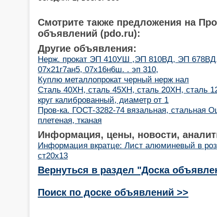
Смотрите также предложения на Пр
объявлений (pdo.ru):
Другие объявления:
Нерж. прокат ЭП 410УШ ,ЭП 810ВД, ЭП 678ВД,
07х21г7ан5, 07х16н6ш. . эп 310,
Куплю металлопрокат черный нерж нал
Сталь 40ХН, сталь 45ХН, сталь 20ХН, сталь 12
круг калиброванный, диаметр от 1
Пров-ка. ГОСТ-3282-74 вязальная, стальная Оц
плетеная, тканая
Информация, цены, новости, аналит
Информация вкратце: Лист алюминевый в ро
ст20х13
Вернуться в раздел "Доска объявле
Поиск по доске объявлений >>